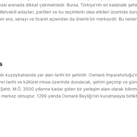
 siyasi arenada dikkat çekmektedir. Bursa, Türkiye’nin en kalabalık şeh
lletvekili adayları, partileri ve bu seçimlerin olası etkileri üzerinde d
ın yanı sıra, sanayi ve ticaret açısından da önemli bir merkezdir. Bu ne
s
n kuzeybatısında yer alan tarihi bir şehirdir. Osmanlı İmparatorluğu’nu
ın tarihi ve kültürel mirası üzerinde durulacak, şehrin geçmişi ve gün
 Şehir, M.Ö. 3000 yıllarına kadar giden bir yerleşim alanı olarak bilin
erkez olmuştur. 1299 yılında Osmanlı Beyliği’nin kurulmasıyla birlik