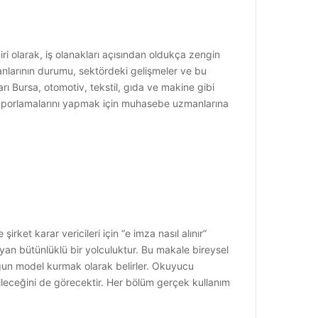
iri olarak, iş olanakları açısından oldukça zengin
anlarının durumu, sektördeki gelişmeler ve bu
ı Bursa, otomotiv, tekstil, gıda ve makine gibi
l raporlamalarını yapmak için muhasebe uzmanlarına
 şirket karar vericileri için “e imza nasıl alınır”
ayan bütünlüklü bir yolculuktur. Bu makale bireysel
uygun model kurmak olarak belirler. Okuyucu
labileceğini de görecektir. Her bölüm gerçek kullanım