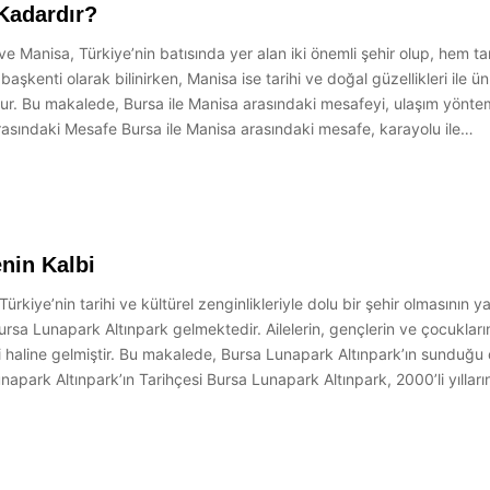
Kadardır?
Manisa, Türkiye’nin batısında yer alan iki önemli şehir olup, hem tari
şkenti olarak bilinirken, Manisa ise tarihi ve doğal güzellikleri ile ün
dur. Bu makalede, Bursa ile Manisa arasındaki mesafeyi, ulaşım yönteml
Arasındaki Mesafe Bursa ile Manisa arasındaki mesafe, karayolu ile…
nin Kalbi
rkiye’nin tarihi ve kültürel zenginlikleriyle dolu bir şehir olmasının 
sa Lunapark Altınpark gelmektedir. Ailelerin, gençlerin ve çocukların k
 haline gelmiştir. Bu makalede, Bursa Lunapark Altınpark’ın sunduğu o
apark Altınpark’ın Tarihçesi Bursa Lunapark Altınpark, 2000’li yılla