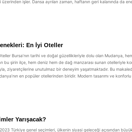
i üzerinden işler. Dansa ayrılan zaman, haftanın geri kalanında da en
ekleri: En İyi Oteller
ler Bursa’nın tarihi ve doğal güzellikleriyle dolu olan Mudanya, hem y
 alan bu şirin ilçe, hem deniz hem de dağ manzarası sunan otelleriyle
ğıyla, ziyaretçilerine unutulmaz bir deneyim yaşatmaktadır. Bu makaled
anya’nın en popüler otellerinden biridir. Modern tasarımı ve konforlu
Kimler Yarışacak?
? 2023 Türkiye genel seçimleri, ülkenin siyasi geleceği açısından büy