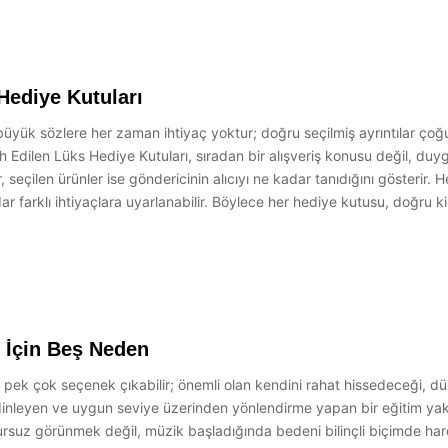
Hediye Kutuları
n büyük sözlere her zaman ihtiyaç yoktur; doğru seçilmiş ayrıntılar ç
h Edilen Lüks Hediye Kutuları, sıradan bir alışveriş konusu değil, du
r, seçilen ürünler ise göndericinin alıcıyı ne kadar tanıdığını gösterir. H
 farklı ihtiyaçlara uyarlanabilir. Böylece her hediye kutusu, doğru kiş
 İçin Beş Neden
pek çok seçenek çıkabilir; önemli olan kendini rahat hissedeceği, düze
dinleyen ve uygun seviye üzerinden yönlendirme yapan bir eğitim yakl
rsuz görünmek değil, müzik başladığında bedeni bilinçli biçimde har