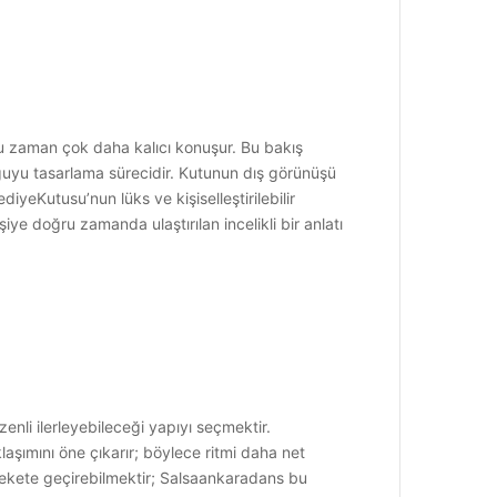
oğu zaman çok daha kalıcı konuşur. Bu bakış
yguyu tasarlama sürecidir. Kutunun dış görünüşü
ediyeKutusu’nun lüks ve kişiselleştirilebilir
iye doğru zamanda ulaştırılan incelikli bir anlatı
nli ilerleyebileceği yapıyı seçmektir.
aşımını öne çıkarır; böylece ritmi daha net
ekete geçirebilmektir; Salsaankaradans bu