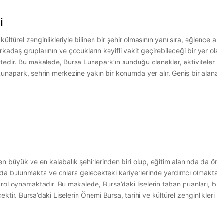
i
ültürel zenginlikleriyle bilinen bir şehir olmasının yanı sıra, eğlence
arkadaş gruplarının ve çocukların keyifli vakit geçirebileceği bir yer o
tedir. Bu makalede, Bursa Lunapark’ın sunduğu olanaklar, aktiviteler ve
napark, şehrin merkezine yakın bir konumda yer alır. Geniş bir alana y
 büyük ve en kalabalık şehirlerinden biri olup, eğitim alanında da önem
da bulunmakta ve onlara gelecekteki kariyerlerinde yardımcı olmaktadır.
r rol oynamaktadır. Bu makalede, Bursa’daki liselerin taban puanları, bu
ektir. Bursa’daki Liselerin Önemi Bursa, tarihi ve kültürel zenginlikleri i