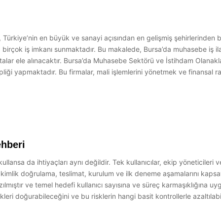
, Türkiye’nin en büyük ve sanayi açısından en gelişmiş şehirlerinden b
a birçok iş imkanı sunmaktadır. Bu makalede, Bursa’da muhasebe iş il
alar ele alınacaktır. Bursa’da Muhasebe Sektörü ve İstihdam Olanaklar
ipliği yapmaktadır. Bu firmalar, mali işlemlerini yönetmek ve finansa
ehberi
kullansa da ihtiyaçları aynı değildir. Tek kullanıcılar, ekip yöneticileri ve
a, kimlik doğrulama, teslimat, kurulum ve ilk deneme aşamalarını kaps
azılmıştır ve temel hedefi kullanıcı sayısına ve süreç karmaşıklığına 
iskleri doğurabileceğini ve bu risklerin hangi basit kontrollerle azaltı