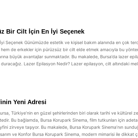
 Bir Cilt İçin En İyi Seçenek
n İyi Seçenek Günümüzde estetik ve kişisel bakım alanında en çok terc
r hem de erkekler için pürüzsüz bir cilt elde etmek amacıyla bu yönt
ılarına büyük avantajlar sunmaktadır. Bu makalede, Bursa’da lazer epil
duracağız. Lazer Epilasyon Nedir? Lazer epilasyon, cilt altındaki mela
inin Yeni Adresi
sa, Türkiye’nin en güzel şehirlerinden biri olarak tarihi ve kültürel ze
edir. Bu bağlamda, Bursa Korupark Sinema, film tutkunları için adeta y
yfini zirveye taşıyor. Bu makalede, Bursa Korupark Sinema’nın sunduğ
sarım ve Konfor Bursa Korupark Sinema, modern mimarisi ile dikkat çe