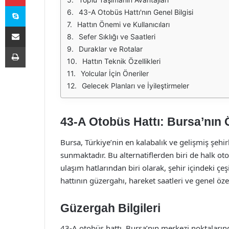
Skype
43-A Otobüs Hattı'nın Genel Bilgisi
Hattın Önemi ve Kullanıcıları
E-Posta ile paylaş
Sefer Sıklığı ve Saatleri
Yazdır
Duraklar ve Rotalar
Hattın Teknik Özellikleri
Yolcular İçin Öneriler
Gelecek Planları ve İyileştirmeler
43-A Otobüs Hattı: Bursa’nın 
Bursa, Türkiye’nin en kalabalık ve gelişmiş şehirl
sunmaktadır. Bu alternatiflerden biri de halk ot
ulaşım hatlarından biri olarak, şehir içindeki çe
hattının güzergahı, hareket saatleri ve genel özel
Güzergah Bilgileri
43-A otobüs hattı, Bursa’nın merkezi noktaların