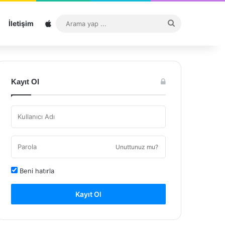
Sitemap
Arama
İletişim
yap
...
Kayıt Ol
Unuttunuz mu?
Beni hatırla
Kayıt Ol