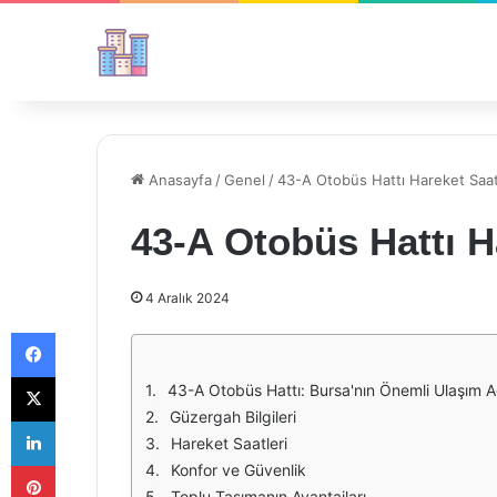
Anasayfa
/
Genel
/
43-A Otobüs Hattı Hareket Saat
43-A Otobüs Hattı H
4 Aralık 2024
Facebook
X
43-A Otobüs Hattı: Bursa'nın Önemli Ulaşım A
Güzergah Bilgileri
LinkedIn
Hareket Saatleri
Pinterest
Konfor ve Güvenlik
Toplu Taşımanın Avantajları