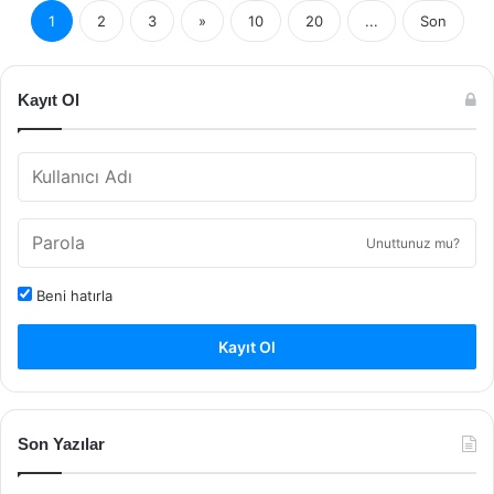
1
2
3
»
10
20
...
Son
Kayıt Ol
Unuttunuz mu?
Beni hatırla
Kayıt Ol
Son Yazılar