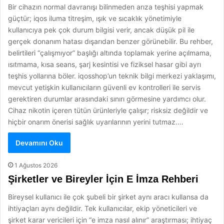
Bir cihazın normal davranışı bilinmeden arıza teşhisi yapmak
güçtür; iqos iluma titreşim, ışık ve sıcaklık yönetimiyle
kullanıcıya pek çok durum bilgisi verir, ancak düşük pil ile
gerçek donanım hatası dışarıdan benzer görünebilir. Bu rehber,
belirtileri “çalışmıyor” başlığı altında toplamak yerine açılmama,
ısıtmama, kısa seans, şarj kesintisi ve fiziksel hasar gibi ayrı
teşhis yollarına böler. iqosshop’un teknik bilgi merkezi yaklaşımı,
mevcut yetişkin kullanıcıların güvenli ev kontrolleri ile servis
gerektiren durumlar arasındaki sınırı görmesine yardımcı olur.
Cihaz nikotin içeren tütün ürünleriyle çalışır; risksiz değildir ve
hiçbir onarım önerisi sağlık uyarılarının yerini tutmaz.…
Devamını Oku
1 Ağustos 2026
Şirketler ve Bireyler İçin E İmza Rehberi
Bireysel kullanıcı ile çok şubeli bir şirket aynı aracı kullansa da
ihtiyaçları aynı değildir. Tek kullanıcılar, ekip yöneticileri ve
şirket karar vericileri için “e imza nasıl alınır” araştırması; ihtiyaç