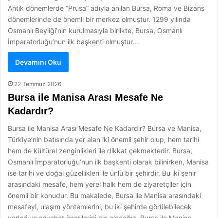
Antik dönemlerde “Prusa” adıyla anılan Bursa, Roma ve Bizans
dönemlerinde de önemli bir merkez olmuştur. 1299 yılında
Osmanlı Beyliği’nin kurulmasıyla birlikte, Bursa, Osmanlı
İmparatorluğu’nun ilk başkenti olmuştur.…
Devamını Oku
22 Temmuz 2026
Bursa ile Manisa Arası Mesafe Ne
Kadardır?
Bursa ile Manisa Arası Mesafe Ne Kadardır? Bursa ve Manisa,
Türkiye’nin batısında yer alan iki önemli şehir olup, hem tarihi
hem de kültürel zenginlikleri ile dikkat çekmektedir. Bursa,
Osmanlı İmparatorluğu’nun ilk başkenti olarak bilinirken, Manisa
ise tarihi ve doğal güzellikleri ile ünlü bir şehirdir. Bu iki şehir
arasındaki mesafe, hem yerel halk hem de ziyaretçiler için
önemli bir konudur. Bu makalede, Bursa ile Manisa arasındaki
mesafeyi, ulaşım yöntemlerini, bu iki şehirde görülebilecek
yerleri ve seyahat önerilerini ele alacağız. Bursa ile Manisa