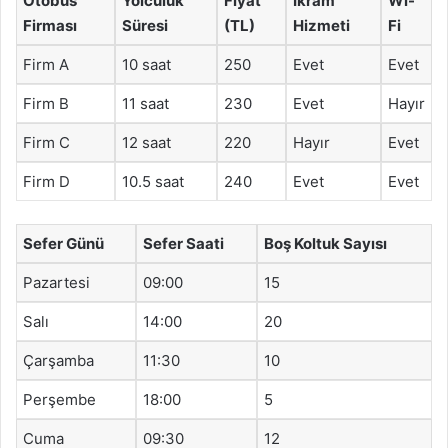
Otobüs
Yolculuk
Fiyat
İkram
Wi-
Firması
Süresi
(TL)
Hizmeti
Fi
Firm A
10 saat
250
Evet
Evet
Firm B
11 saat
230
Evet
Hayır
Firm C
12 saat
220
Hayır
Evet
Firm D
10.5 saat
240
Evet
Evet
Sefer Günü
Sefer Saati
Boş Koltuk Sayısı
Pazartesi
09:00
15
Salı
14:00
20
Çarşamba
11:30
10
Perşembe
18:00
5
Cuma
09:30
12