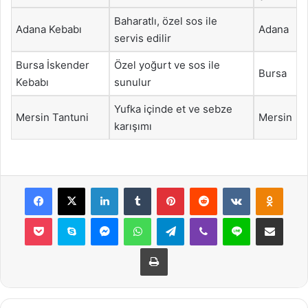
Baharatlı, özel sos ile
Adana Kebabı
Adana
servis edilir
Bursa İskender
Özel yoğurt ve sos ile
Bursa
Kebabı
sunulur
Yufka içinde et ve sebze
Mersin Tantuni
Mersin
karışımı
Facebook
X
LinkedIn
Tumblr
Pinterest
Reddit
VKontakte
Odnok
Pocket
Skype
Messenger
WhatsApp
Telegram
Viber
Line
E-Posta ile payla
Yazdır