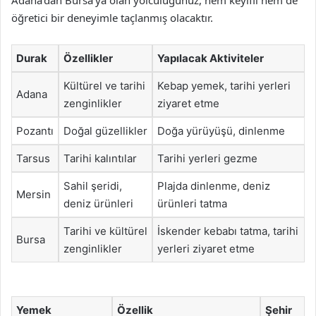
Adana’dan Bursa’ya olan yolculuğunuz, hem keyifli hem de
öğretici bir deneyimle taçlanmış olacaktır.
Durak
Özellikler
Yapılacak Aktiviteler
Kültürel ve tarihi
Kebap yemek, tarihi yerleri
Adana
zenginlikler
ziyaret etme
Pozantı
Doğal güzellikler
Doğa yürüyüşü, dinlenme
Tarsus
Tarihi kalıntılar
Tarihi yerleri gezme
Sahil şeridi,
Plajda dinlenme, deniz
Mersin
deniz ürünleri
ürünleri tatma
Tarihi ve kültürel
İskender kebabı tatma, tarihi
Bursa
zenginlikler
yerleri ziyaret etme
Yemek
Özellik
Şehir