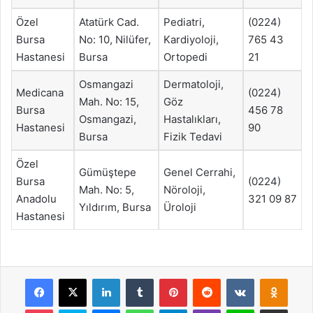
Özel
Atatürk Cad.
Pediatri,
(0224)
Bursa
No: 10, Nilüfer,
Kardiyoloji,
765 43
Hastanesi
Bursa
Ortopedi
21
Osmangazi
Dermatoloji,
Medicana
(0224)
Mah. No: 15,
Göz
Bursa
456 78
Osmangazi,
Hastalıkları,
Hastanesi
90
Bursa
Fizik Tedavi
Özel
Gümüştepe
Genel Cerrahi,
Bursa
(0224)
Mah. No: 5,
Nöroloji,
Anadolu
321 09 87
Yıldırım, Bursa
Üroloji
Hastanesi
Facebook
X
LinkedIn
Tumblr
Pinterest
Reddit
VKontakte
Odnok
Pocket
Skype
Messenger
WhatsApp
Telegram
Viber
Line
E-Posta ile payla