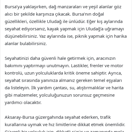
Bursa’ya yaklaşırken, dağ manzaraları ve yeşil alanlar göz
alıcı bir şekilde karşınıza çıkacak. Bursa’nın doğal
güzellikleri, özellikle Uludağ ile ünlüdür. Eğer kış aylarında
seyahat ediyorsanız, kayak yapmak için Uludağ’a uğramayı
düşünebilirsiniz. Yaz aylarında ise, piknik yapmak için harika
alanlar bulabilirsiniz.
Seyahatinizi daha güvenli hale getirmek için, aracınızın
bakımını yaptırmayı unutmayın. Lastikler, frenler ve motor
kontrolü, uzun yolculuklarda kritik öneme sahiptir. Ayrıca,
seyahat sırasında yanınıza almanız gereken temel eşyaları
da listeleyin. İlk yardım çantası, su, atıştırmalıklar ve harita
gibi malzemeler, yolculuğunuzun sorunsuz geçmesine
yardımcı olacaktır.
Aksaray-Bursa güzergahında seyahat ederken, trafik
kurallarına uymak ve hız limitlerine dikkat etmek önemlidir.
Güvenli bir yolculuk için, dikkatli sürüş ve zamanında mola