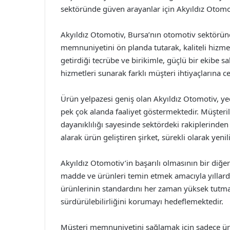
sektöründe güven arayanlar için Akyıldız Otom
Akyıldız Otomotiv, Bursa’nın otomotiv sektöründe
memnuniyetini ön planda tutarak, kaliteli hizmet a
getirdiği tecrübe ve birikimle, güçlü bir ekibe s
hizmetleri sunarak farklı müşteri ihtiyaçlarına 
Ürün yelpazesi geniş olan Akyıldız Otomotiv, ye
pek çok alanda faaliyet göstermektedir. Müşterile
dayanıklılığı sayesinde sektördeki rakiplerinden 
alarak ürün geliştiren şirket, sürekli olarak yen
Akyıldız Otomotiv’in başarılı olmasının bir diğer 
madde ve ürünleri temin etmek amacıyla yıllardır
ürünlerinin standardını her zaman yüksek tutma
sürdürülebilirliğini korumayı hedeflemektedir.
Müşteri memnuniyetini sağlamak için sadece ürü