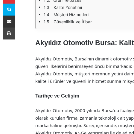
Ürün Yelpazesi
Skype
Kalite Yönetimi
Müşteri Hizmetleri
E-Posta ile paylaş
Güvenilirlik ve İtibar
Yazdır
Akyıldız Otomotiv Bursa: Kali
Akyıldız Otomotiv, Bursa’nın dinamik otomotiv s
güven ilkelerini benimseyen öncü bir markadır. 
Akyıldız Otomotiv, müşteri memnuniyetini daima
kaliteli ürünler ve güvenilir hizmet sunma mis
Tarihçe ve Gelişim
Akyıldız Otomotiv, 2000 yılında Bursa’da faaliyet
olarak kurulan firma, zamanla teknolojik alt ya
marka haline gelmiştir. Süreç içerisinde, müşteri
Akyıldız Otomotiv, Ar-Ge yatırımları ile de adınd