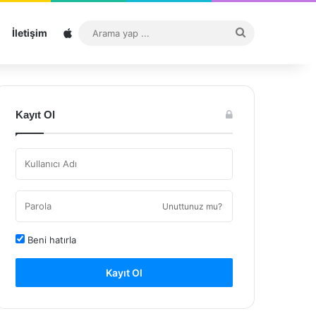
Sitemap
Arama
İletişim
yap
...
Kayıt Ol
Unuttunuz mu?
Beni hatırla
Kayıt Ol