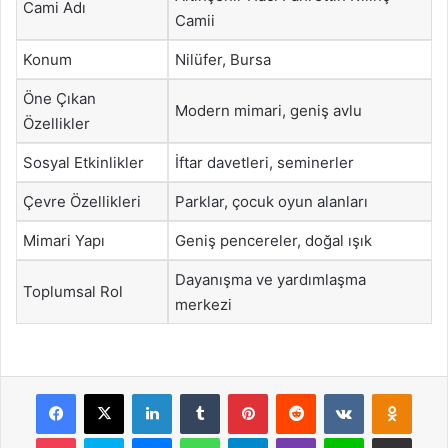
Cami Adı
Camii
Konum
Nilüfer, Bursa
Öne Çıkan
Modern mimari, geniş avlu
Özellikler
Sosyal Etkinlikler
İftar davetleri, seminerler
Çevre Özellikleri
Parklar, çocuk oyun alanları
Mimari Yapı
Geniş pencereler, doğal ışık
Dayanışma ve yardımlaşma
Toplumsal Rol
merkezi
Facebook
X
LinkedIn
Tumblr
Pinterest
Reddit
VKontakte
Odnok
Pocket
Skype
Messenger
WhatsApp
Telegram
Viber
Line
E-Posta ile payla