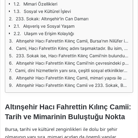
Mimari Özellikleri
Sosyal ve Kültürel İşlevi
233. Sokak: Altınşehir'in Can Damarı
Alışveriş ve Sosyal Yaşam
Ulaşım ve Erişim Kolaylığı
Altınşehir Hacı Fahrettin Kılınç Camii, Bursa'nın Nilüfer ilçesinde yer alan önemli bir ibadet yeridir. Modern mimarisi ve geniş avlusu ile dikkat çeken cami, bölgedeki sosyal ve kültürel etkinliklerin merkezi konumundadır. Cami, sadece dini bir yapı olmasının ötesinde, toplumsal yaşamın da bir parçası olarak öne çıkmaktadır. Özellikle yerel halkın bir araya geldiği etkinlikler ve kutlamalar için sıkça tercih edilmektedir.
Cami, Hacı Fahrettin Kılınç adını taşımaktadır. Bu isim, bölgedeki tarihi ve kültürel bağları simgelemektedir. Cami, inşaatı tamamlandıktan sonra, birçok yerel halk tarafından benimsenmiş ve kısa sürede büyük bir ilgi görmüştür. Mimari detayları ve iç dekorasyonu ile ziyaretçilerini etkileyen cami, aynı zamanda çevresindeki doğa ile uyumlu bir yapıdadır.
233. Sokak ise, Hacı Fahrettin Kılınç Camii'nin bulunduğu bölgedeki en önemli caddelerden biridir. Bu sokak, caminin yanı sıra çeşitli sosyal tesisler, parklar ve alışveriş alanları ile çevrilidir. Yerel halk için hem ulaşım hem de sosyal yaşam açısından önemli bir konumda olan bu sokak, özellikle gençlerin ve ailelerin sıkça tercih ettiği bir alandır.
Altınşehir Hacı Fahrettin Kılınç Camii'nin çevresindeki parklar, yürüyüş alanları ve çocuk oyun alanları, bölge halkı için cazip bir yaşam alanı sunmaktadır. Özellikle hafta sonları, aileler bu bölgede vakit geçirerek hem dinlenmekte hem de sosyal etkileşimde bulunmaktadır. Camii, bu aktivitelere de ev sahipliği yaparak topluluk ruhunu pekiştirmektedir.
Cami, dini hizmetlerin yanı sıra, çeşitli sosyal etkinliklere de ev sahipliği yapmaktadır. İftar davetleri, seminerler ve kültürel programlar düzenlenmekte, bu sayede topluluk üyeleri arasında dayanışma ve yardımlaşma duygusu pekiştirilmektedir. Bu etkinlikler, caminin sadece bir ibadet yeri olmanın ötesine geçmesini sağlamaktadır.
Altınşehir Hacı Fahrettin Kılınç Camii, mimari yapısı ile de dikkat çekmektedir. Modern çizgileri ve geniş pencereleri sayesinde doğal ışık ile aydınlatılan iç mekan, ziyaretçilerine huzur veren bir atmosfer sunmaktadır. Ayrıca, caminin bahçesi ve çevresi, yeşil alanlar ile donatılmış olup, ziyaretçilerin dinlenme alanları olarak kullanılmaktadır.
Altınşehir Hacı Fahrettin Kılınç Camii ve 233. Sokak, Bursa'nın Nilüfer ilçesinde sosyal ve kültürel bir merkez olarak öne çıkmaktadır. Dini hizmetlerin yanı sıra, toplumsal etkileşim ve dayanışma için önemli bir platform sunmaktadır. Bu cami ve çevresi, yerel halkın günlük yaşamının vazgeçilmez bir parçası haline gelmiştir.
Altınşehir Hacı Fahrettin Kılınç Camii:
Tarih ve Mimarinin Buluştuğu Nokta
Bursa, tarihi ve kültürel zenginlikleri ile dolu bir şehir
olmasının yanı sıra, mimari açıdan da önemli yapılar