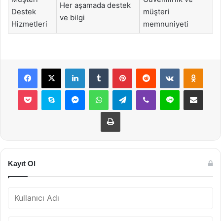
Her aşamada destek
Destek
müşteri
ve bilgi
Hizmetleri
memnuniyeti
Facebook
X
LinkedIn
Tumblr
Pinterest
Reddit
VKontakte
Odnok
Pocket
Skype
Messenger
WhatsApp
Telegram
Viber
Line
E-Posta ile payla
Yazdır
Kayıt Ol