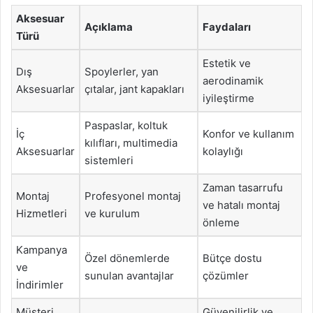
Aksesuar
Açıklama
Faydaları
Türü
Estetik ve
Dış
Spoylerler, yan
aerodinamik
Aksesuarlar
çıtalar, jant kapakları
iyileştirme
Paspaslar, koltuk
İç
Konfor ve kullanım
kılıfları, multimedia
Aksesuarlar
kolaylığı
sistemleri
Zaman tasarrufu
Montaj
Profesyonel montaj
ve hatalı montaj
Hizmetleri
ve kurulum
önleme
Kampanya
Özel dönemlerde
Bütçe dostu
ve
sunulan avantajlar
çözümler
İndirimler
Müşteri
Güvenilirlik ve