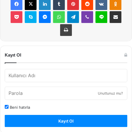
Pocket
Skype
Messenger
WhatsApp
Telegram
Viber
Line
E-Posta ile payla
Yazdır
Kayıt Ol
Unuttunuz mu?
Beni hatırla
Kayıt Ol