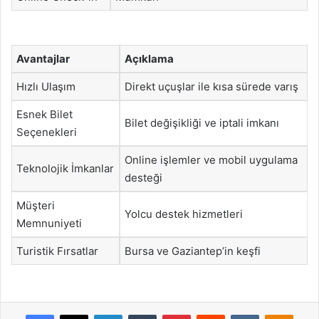
Avantajlar
Açıklama
Hızlı Ulaşım
Direkt uçuşlar ile kısa sürede varış
Esnek Bilet
Bilet değişikliği ve iptali imkanı
Seçenekleri
Online işlemler ve mobil uygulama
Teknolojik İmkanlar
desteği
Müşteri
Yolcu destek hizmetleri
Memnuniyeti
Turistik Fırsatlar
Bursa ve Gaziantep’in keşfi
Facebook
X
LinkedIn
Tumblr
Pinterest
Reddit
VKontakte
Odnok