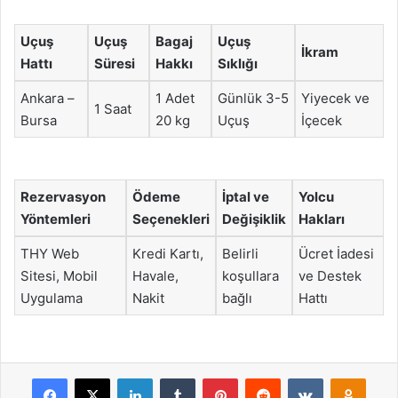
Uçuş
Uçuş
Bagaj
Uçuş
İkram
Hattı
Süresi
Hakkı
Sıklığı
Ankara –
1 Adet
Günlük 3-5
Yiyecek ve
1 Saat
Bursa
20 kg
Uçuş
İçecek
Rezervasyon
Ödeme
İptal ve
Yolcu
Yöntemleri
Seçenekleri
Değişiklik
Hakları
THY Web
Kredi Kartı,
Belirli
Ücret İadesi
Sitesi, Mobil
Havale,
koşullara
ve Destek
Uygulama
Nakit
bağlı
Hattı
Facebook
X
LinkedIn
Tumblr
Pinterest
Reddit
VKontakte
Odnok