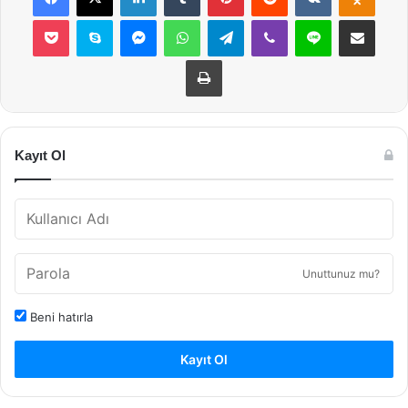
Pocket
Skype
Messenger
WhatsApp
Telegram
Viber
Line
E-Posta ile payla
Yazdır
Kayıt Ol
Unuttunuz mu?
Beni hatırla
Kayıt Ol