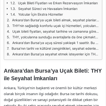
Uçak Bileti Fiyatları ve Erken Rezervasyon İmkanları
Seyahat Süreci ve Havaalanı İmkanları
Yolcular İçin Ekstra Hizmetler
Ankara'dan Bursa'ya uçak bileti almak, seyahat planlarınızı kolaylaştıran önemli bir adımdır. Türk Hava Yolları (THY) bu anlamda sunduğu geniş uçuş ağı ve kaliteli hizmeti ile dikkat çekmektedir. Uçuşlar genellikle günde birkaç kez düzenlenmektedir, bu da yolculara esneklik sağlamaktadır. Ankara'nın Esenboğa Havalimanı'ndan kalkan uçaklar, Bursa'nın Yenişehir Havalimanı'na iniş yapmaktadır.
THY'nin sağladığı konforlu uçak içi hizmetleri, yolcuların seyahat deneyimini olumlu yönde etkilemektedir. Uçuş sırasında sunulan ikramlar, yolculuğun daha keyifli geçmesini sağlamaktadır. Ayrıca, kabin ekibinin profesyonelliği ve misafirperverliği, yolcuların kendilerini rahat hissetmelerine katkıda bulunur.
Uçak bileti fiyatları, seyahat tarihine ve zamanına göre değişiklik göstermektedir. Erken rezervasyon yaparak daha uygun fiyatlarla bilet bulma şansını artırabilirsiniz. THY'nin resmi web sitesi veya mobil uygulaması üzerinden bilet almak, kullanıcı dostu arayüzü sayesinde oldukça kolaydır.
THY, yolcularına sunduğu avantajlarla da öne çıkmaktadır. Bagaj hakkı, koltuk seçimi gibi hizmetler, seyahat öncesinde yolcuların tercihine göre şekillenmektedir. Ayrıca, THY Miles&Smiles programı ile sık uçan yolcular, puan kazanarak gelecekteki seyahatlerinde indirim veya ücretsiz bilet gibi fırsatlardan yararlanabilirler.
Ankara'dan Bursa'ya uçuş süresi yaklaşık 1 saattir. Bu kısa süre, yolcuların zaman kaybetmeden hedeflerine ulaşmalarını sağlamaktadır. Uçuşların düzenli olması, iş seyahatleri veya acil durumlar için de büyük bir avantaj sunar.
Bursa'nın tarihi ve kültürel zenginlikleri, seyahat edenler için keşfedilmeye değer bir destinasyon olmasını sağlamaktadır. Uçakla kısa sürede ulaşılabilen bu şehir, hem iş hem de turistik amaçlı seyahatler için oldukça popülerdir. Bursa'da gezilecek yerler arasında Ulu Camii, Koza Han ve Cumalıkızık gibi tarihi mekanlar bulunmaktadır.
Ankara'dan Bursa'ya seyahat etmek isteyenler için THY, sunduğu hizmetler ve uçuş seçenekleri ile cazip bir alternatif oluşturmaktadır. Uçak ile seyahat etmek, hem zaman kazandırmakta hem de konforlu bir yolculuk deneyimi sunmaktadır.
Ankara’dan Bursa’ya Uçak Bileti: THY
ile Seyahat İmkanları
Ankara, Türkiye’nin başkenti ve önemli bir kültür merkezi
olarak birçok insanın ilgi odağıdır. Bursa ise tarihi dokusu,
doğal güzellikleri ve sanayi potansiyeli ile dikkat çeken bir
şehirdir. Bu iki şehir arasında seyahat etmek isteyenler için