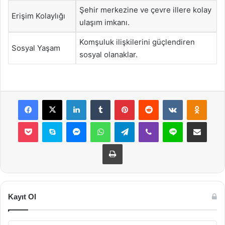
Şehir merkezine ve çevre illere kolay
Erişim Kolaylığı
ulaşım imkanı.
Komşuluk ilişkilerini güçlendiren
Sosyal Yaşam
sosyal olanaklar.
Facebook
X
LinkedIn
Tumblr
Pinterest
Reddit
VKontakte
Odnok
Pocket
Skype
Messenger
WhatsApp
Telegram
Viber
Line
E-Posta ile payla
Yazdır
Kayıt Ol