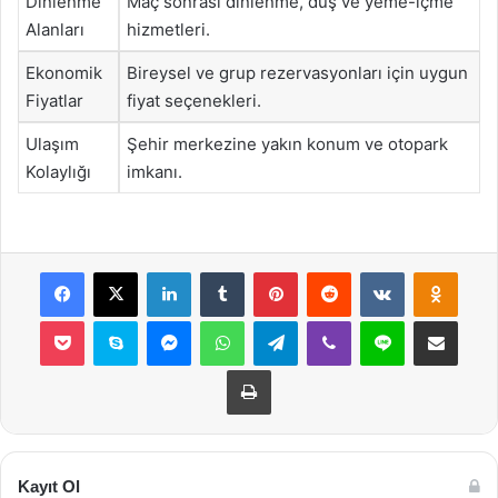
Dinlenme
Maç sonrası dinlenme, duş ve yeme-içme
Alanları
hizmetleri.
Ekonomik
Bireysel ve grup rezervasyonları için uygun
Fiyatlar
fiyat seçenekleri.
Ulaşım
Şehir merkezine yakın konum ve otopark
Kolaylığı
imkanı.
Facebook
X
LinkedIn
Tumblr
Pinterest
Reddit
VKontakte
Odnok
Pocket
Skype
Messenger
WhatsApp
Telegram
Viber
Line
E-Posta ile payla
Yazdır
Kayıt Ol