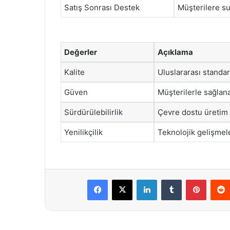
Satış Sonrası Destek
Müşterilere su
Değerler
Açıklama
Kalite
Uluslararası standar
Güven
Müşterilerle sağlana
Sürdürülebilirlik
Çevre dostu üretim 
Yenilikçilik
Teknolojik gelişmele
Facebook
X
LinkedIn
Tumblr
Pintere