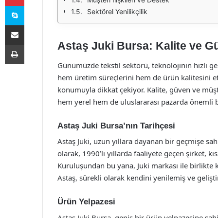
Skype
Sektörel Yenilikçilik
E-Posta ile paylaş
Astaş Juki Bursa: Kalite ve G
Yazdır
Günümüzde tekstil sektörü, teknolojinin hızlı gel
hem üretim süreçlerini hem de ürün kalitesini e
konumuyla dikkat çekiyor. Kalite, güven ve müşt
hem yerel hem de uluslararası pazarda önemli bi
Astaş Juki Bursa’nın Tarihçesi
Astaş Juki, uzun yıllara dayanan bir geçmişe sahi
olarak, 1990’lı yıllarda faaliyete geçen şirket, 
Kuruluşundan bu yana, Juki markası ile birlikte ka
Astaş, sürekli olarak kendini yenilemiş ve gelişti
Ürün Yelpazesi
Astaş Juki Bursa, geniş bir ürün yelpazesine sahi