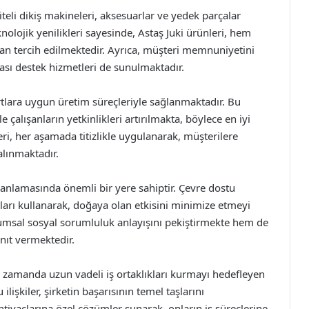
teli dikiş makineleri, aksesuarlar ve yedek parçalar
nolojik yenilikleri sayesinde, Astaş Juki ürünleri, hem
an tercih edilmektedir. Ayrıca, müşteri memnuniyetini
rası destek hizmetleri de sunulmaktadır.
artlara uygun üretim süreçleriyle sağlanmaktadır. Bu
e çalışanların yetkinlikleri artırılmakta, böylece en iyi
eri, her aşamada titizlikle uygulanarak, müşterilere
alınmaktadır.
 planlamasında önemli bir yere sahiptir. Çevre dostu
ları kullanarak, doğaya olan etkisini minimize etmeyi
umsal sosyal sorumluluk anlayışını pekiştirmekte hem de
anıt vermektedir.
ynı zamanda uzun vadeli iş ortaklıkları kurmayı hedefleyen
ilişkiler, şirketin başarısının temel taşlarını
tiyaçlarına özel çözümler sunarak, onların iş süreçlerine