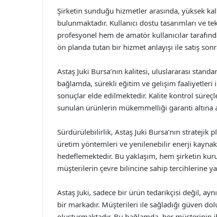
Şirketin sunduğu hizmetler arasında, yüksek kali
bulunmaktadır. Kullanıcı dostu tasarımları ve tek
profesyonel hem de amatör kullanıcılar tarafınd
ön planda tutan bir hizmet anlayışı ile satış son
Astaş Juki Bursa’nın kalitesi, uluslararası stand
bağlamda, sürekli eğitim ve gelişim faaliyetleri il
sonuçlar elde edilmektedir. Kalite kontrol süreçl
sunulan ürünlerin mükemmelliği garanti altına 
Sürdürülebilirlik, Astaş Juki Bursa’nın stratejik
üretim yöntemleri ve yenilenebilir enerji kaynak
hedeflemektedir. Bu yaklaşım, hem şirketin kur
müşterilerin çevre bilincine sahip tercihlerine y
Astaş Juki, sadece bir ürün tedarikçisi değil, a
bir markadır. Müşterileri ile sağladığı güven dolu 
oluşturmaktadır. Bu bağlamda, her müşterinin ih