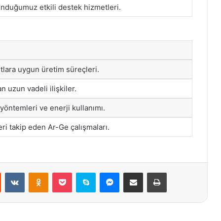
nduğumuz etkili destek hizmetleri.
tlara uygun üretim süreçleri.
n uzun vadeli ilişkiler.
yöntemleri ve enerji kullanımı.
ri takip eden Ar-Ge çalışmaları.
st
Reddit
VKontakte
Odnoklassniki
Pocket
Skype
Messenger
E-Posta ile paylaş
Yazdır