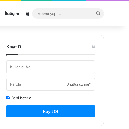
Sitemap
Arama
İletişim
yap
...
Kayıt Ol
Unuttunuz mu?
Beni hatırla
Kayıt Ol