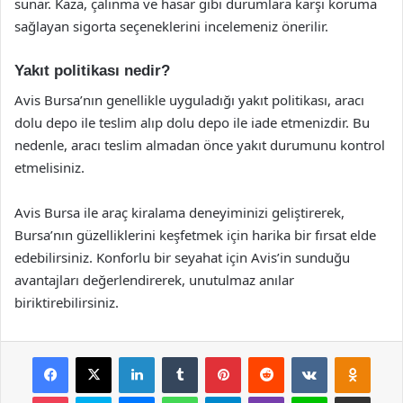
sunar. Kaza, çalınma ve hasar gibi durumlara karşı koruma
sağlayan sigorta seçeneklerini incelemeniz önerilir.
Yakıt politikası nedir?
Avis Bursa’nın genellikle uyguladığı yakıt politikası, aracı
dolu depo ile teslim alıp dolu depo ile iade etmenizdir. Bu
nedenle, aracı teslim almadan önce yakıt durumunu kontrol
etmelisiniz.
Avis Bursa ile araç kiralama deneyiminizi geliştirerek,
Bursa’nın güzelliklerini keşfetmek için harika bir fırsat elde
edebilirsiniz. Konforlu bir seyahat için Avis’in sunduğu
avantajları değerlendirerek, unutulmaz anılar
biriktirebilirsiniz.
Facebook
X
LinkedIn
Tumblr
Pinterest
Reddit
VKontakte
Odnok
Pocket
Skype
Messenger
WhatsApp
Telegram
Viber
Line
E-Posta ile payla