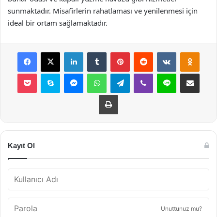
sunmaktadır. Misafirlerin rahatlaması ve yenilenmesi için
ideal bir ortam sağlamaktadır.
Facebook
X
LinkedIn
Tumblr
Pinterest
Reddit
VKontakte
Odnok
Pocket
Skype
Messenger
WhatsApp
Telegram
Viber
Line
E-Posta ile payla
Yazdır
Kayıt Ol
Unuttunuz mu?