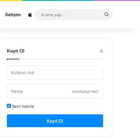
Sitemap
Arama
İletişim
yap
...
Kayıt Ol
Unuttunuz mu?
Beni hatırla
Kayıt Ol