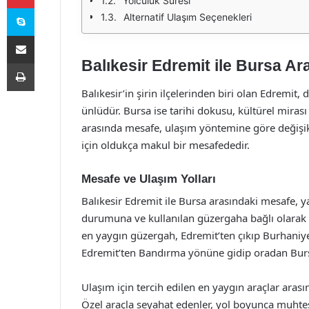
Yolculuk Süresi
Skype
Alternatif Ulaşım Seçenekleri
E-Posta ile paylaş
Balıkesir Edremit ile Bursa Ar
Yazdır
Balıkesir’in şirin ilçelerinden biri olan Edremit, d
ünlüdür. Bursa ise tarihi dokusu, kültürel mirası v
arasında mesafe, ulaşım yöntemine göre değişikl
için oldukça makul bir mesafededir.
Mesafe ve Ulaşım Yolları
Balıkesir Edremit ile Bursa arasındaki mesafe, y
durumuna ve kullanılan güzergaha bağlı olarak de
en yaygın güzergah, Edremit’ten çıkıp Burhaniye
Edremit’ten Bandırma yönüne gidip oradan Bu
Ulaşım için tercih edilen en yaygın araçlar aras
Özel araçla seyahat edenler, yol boyunca muhteş