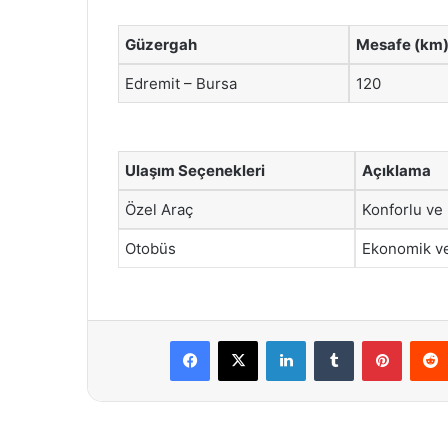
Güzergah
Mesafe (km
Edremit – Bursa
120
Ulaşım Seçenekleri
Açıklama
Özel Araç
Konforlu ve h
Otobüs
Ekonomik ve 
Facebook
X
LinkedIn
Tumblr
Pintere