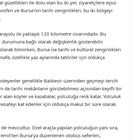
üzellikleri ile dolu olan bu iki yer, ziyaretçilere eşsiz
feri ve Bursa’nın tarihi zenginlikleri, bu iki bölgeyi
.
arayolu ile yaklaşık 120 kilometre civarındadır. Bu
k durumuna bağlı olarak değişkenlik gösterebilir.
larak bilinirken, Bursa ise tarihi ve kültürel zenginlikleri
safe, özellikle yaz aylarında tatilciler için oldukça
isteyenler genellikle Balıkesir üzerinden geçmeyi tercih
m de tarihi mekânların görülebilmesi açısından keyifli bir
 alan köyler ve kasabalar, yolculuğa renk katar. Yolculuk
mesafeyi kat edenler için oldukça makul bir süre olarak
ri de mevcuttur. Özel araçla yapılan yolculuğun yanı sıra,
remit’ten Bursa’ya düzenlenen otobüs seferleri,