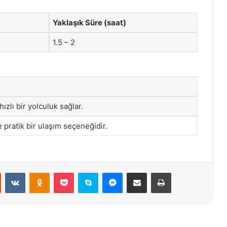
)
Yaklaşık Süre (saat)
1.5 – 2
ızlı bir yolculuk sağlar.
pratik bir ulaşım seçeneğidir.
st
Reddit
VKontakte
Odnoklassniki
Pocket
Skype
Messenger
E-Posta ile paylaş
Yazdır