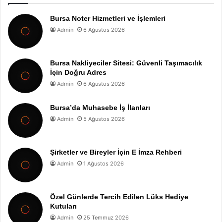
Bursa Noter Hizmetleri ve İşlemleri
Admin
6 Ağustos 2026
Bursa Nakliyeciler Sitesi: Güvenli Taşımacılık
İçin Doğru Adres
Admin
6 Ağustos 2026
Bursa’da Muhasebe İş İlanları
Admin
5 Ağustos 2026
Şirketler ve Bireyler İçin E İmza Rehberi
Admin
1 Ağustos 2026
Özel Günlerde Tercih Edilen Lüks Hediye
Kutuları
Admin
25 Temmuz 2026