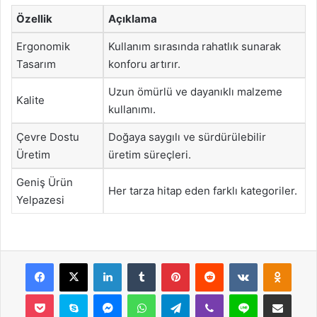
Özellik
Açıklama
Ergonomik
Kullanım sırasında rahatlık sunarak
Tasarım
konforu artırır.
Uzun ömürlü ve dayanıklı malzeme
Kalite
kullanımı.
Çevre Dostu
Doğaya saygılı ve sürdürülebilir
Üretim
üretim süreçleri.
Geniş Ürün
Her tarza hitap eden farklı kategoriler.
Yelpazesi
Facebook
X
LinkedIn
Tumblr
Pinterest
Reddit
VKontakte
Odnok
Pocket
Skype
Messenger
WhatsApp
Telegram
Viber
Line
E-Posta ile payla