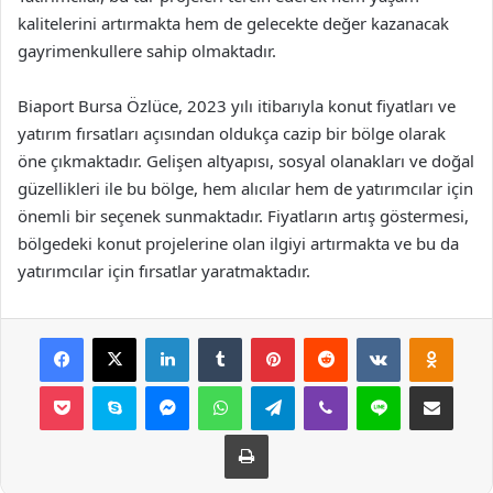
kalitelerini artırmakta hem de gelecekte değer kazanacak
gayrimenkullere sahip olmaktadır.
Biaport Bursa Özlüce, 2023 yılı itibarıyla konut fiyatları ve
yatırım fırsatları açısından oldukça cazip bir bölge olarak
öne çıkmaktadır. Gelişen altyapısı, sosyal olanakları ve doğal
güzellikleri ile bu bölge, hem alıcılar hem de yatırımcılar için
önemli bir seçenek sunmaktadır. Fiyatların artış göstermesi,
bölgedeki konut projelerine olan ilgiyi artırmakta ve bu da
yatırımcılar için fırsatlar yaratmaktadır.
Facebook
X
LinkedIn
Tumblr
Pinterest
Reddit
VKontakte
Odnok
Pocket
Skype
Messenger
WhatsApp
Telegram
Viber
Line
E-Posta ile payla
Yazdır