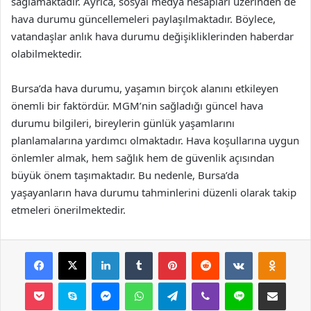
sağlamaktadır. Ayrıca, sosyal medya hesapları üzerinden de
hava durumu güncellemeleri paylaşılmaktadır. Böylece,
vatandaşlar anlık hava durumu değişikliklerinden haberdar
olabilmektedir.
Bursa’da hava durumu, yaşamın birçok alanını etkileyen
önemli bir faktördür. MGM’nin sağladığı güncel hava
durumu bilgileri, bireylerin günlük yaşamlarını
planlamalarına yardımcı olmaktadır. Hava koşullarına uygun
önlemler almak, hem sağlık hem de güvenlik açısından
büyük önem taşımaktadır. Bu nedenle, Bursa’da
yaşayanların hava durumu tahminlerini düzenli olarak takip
etmeleri önerilmektedir.
Facebook
X
LinkedIn
Tumblr
Pinterest
Reddit
VKontakte
Odnok
Pocket
Skype
Messenger
WhatsApp
Telegram
Viber
Line
E-Posta ile payla