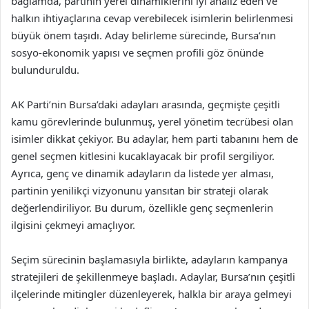
bağlamda, partinin yerel dinamiklerini iyi analiz eden ve
halkın ihtiyaçlarına cevap verebilecek isimlerin belirlenmesi
büyük önem taşıdı. Aday belirleme sürecinde, Bursa’nın
sosyo-ekonomik yapısı ve seçmen profili göz önünde
bulunduruldu.
AK Parti’nin Bursa’daki adayları arasında, geçmişte çeşitli
kamu görevlerinde bulunmuş, yerel yönetim tecrübesi olan
isimler dikkat çekiyor. Bu adaylar, hem parti tabanını hem de
genel seçmen kitlesini kucaklayacak bir profil sergiliyor.
Ayrıca, genç ve dinamik adayların da listede yer alması,
partinin yenilikçi vizyonunu yansıtan bir strateji olarak
değerlendiriliyor. Bu durum, özellikle genç seçmenlerin
ilgisini çekmeyi amaçlıyor.
Seçim sürecinin başlamasıyla birlikte, adayların kampanya
stratejileri de şekillenmeye başladı. Adaylar, Bursa’nın çeşitli
ilçelerinde mitingler düzenleyerek, halkla bir araya gelmeyi