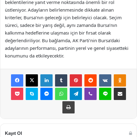
beklentilerine yanıt verme noktasında önemli bir rol
üstleniyor. Adayların belirlenmesinde dikkate alınan
kriterler, Bursa’nın geleceği için belirleyici olacak. Seçim
süreci, sadece bir yarış değil, aynı zamanda Bursa’nın
kalkınma hedeflerine ulaşması için bir fırsat olarak
değerlendiriliyor. Bu bağlamda, AK Parti’nin Bursa’daki
adaylarının performansı, partinin yerel ve genel siyasetteki
konumunu da etkileyecektir.
Facebook
X
LinkedIn
Tumblr
Pinterest
Reddit
VKontakte
Odnok
Pocket
Skype
Messenger
WhatsApp
Telegram
Viber
Line
E-Posta ile payla
Yazdır
Kayıt Ol