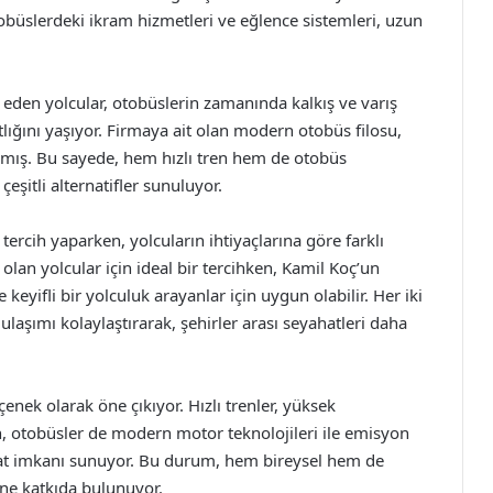
tobüslerdeki ikram hizmetleri ve eğlence sistemleri, uzun
 eden yolcular, otobüslerin zamanında kalkış ve varış
tlığını yaşıyor. Firmaya ait olan modern otobüs filosu,
nmış. Bu sayede, hem hızlı tren hem de otobüs
eşitli alternatifler sunuluyor.
tercih yaparken, yolcuların ihtiyaçlarına göre farklı
olan yolcular için ideal bir tercihken, Kamil Koç’un
eyifli bir yolculuk arayanlar için uygun olabilir. Her iki
laşımı kolaylaştırarak, şehirler arası seyahatleri daha
çenek olarak öne çıkıyor. Hızlı trenler, yüksek
en, otobüsler de modern motor teknolojileri ile emisyon
hat imkanı sunuyor. Bu durum, hem bireysel hem de
ine katkıda bulunuyor.