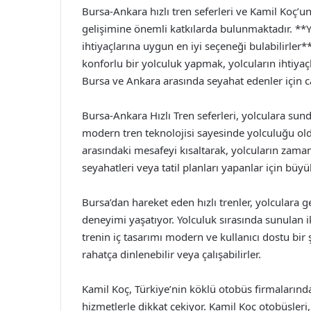
Bursa-Ankara hızlı tren seferleri ve Kamil Koç’u
gelişimine önemli katkılarda bulunmaktadır. **Yol
ihtiyaçlarına uygun en iyi seçeneği bulabilirler
konforlu bir yolculuk yapmak, yolcuların ihtiyaç
Bursa ve Ankara arasında seyahat edenler için ca
Bursa-Ankara Hızlı Tren seferleri, yolculara sund
modern tren teknolojisi sayesinde yolculuğu olduk
arasındaki mesafeyi kısaltarak, yolcuların zamanı
seyahatleri veya tatil planları yapanlar için büy
Bursa’dan hareket eden hızlı trenler, yolculara g
deneyimi yaşatıyor. Yolculuk sırasında sunulan ikr
trenin iç tasarımı modern ve kullanıcı dostu bir
rahatça dinlenebilir veya çalışabilirler.
Kamil Koç, Türkiye’nin köklü otobüs firmaların
hizmetlerle dikkat çekiyor. Kamil Koç otobüsleri,