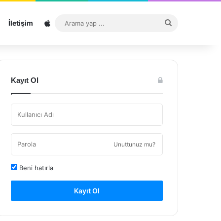
Sitemap
Arama
İletişim
yap
...
Kayıt Ol
Unuttunuz mu?
Beni hatırla
Kayıt Ol