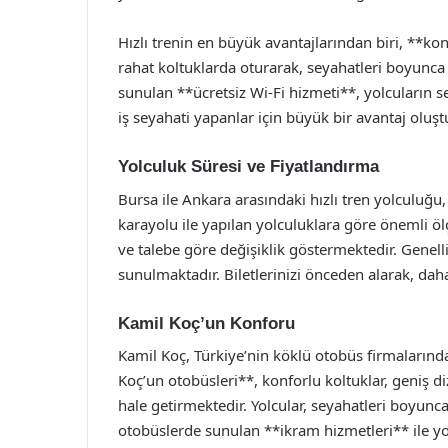
Hızlı trenin en büyük avantajlarından biri, **ko
rahat koltuklarda oturarak, seyahatleri boyunca m
sunulan **ücretsiz Wi-Fi hizmeti**, yolcuların s
iş seyahati yapanlar için büyük bir avantaj oluş
Yolculuk Süresi ve Fiyatlandırma
Bursa ile Ankara arasındaki hızlı tren yolculuğu
karayolu ile yapılan yolculuklara göre önemli ölçüd
ve talebe göre değişiklik göstermektedir. Genelli
sunulmaktadır. Biletlerinizi önceden alarak, daha
Kamil Koç’un Konforu
Kamil Koç, Türkiye’nin köklü otobüs firmalarından
Koç’un otobüsleri**, konforlu koltuklar, geniş di
hale getirmektedir. Yolcular, seyahatleri boyunca 
otobüslerde sunulan **ikram hizmetleri** ile yolc