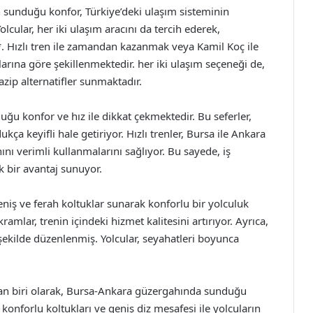
n sunduğu konfor, Türkiye’deki ulaşım sisteminin
cular, her iki ulaşım aracını da tercih ederek,
**. Hızlı tren ile zamandan kazanmak veya Kamil Koç ile
larına göre şekillenmektedir. her iki ulaşım seçeneği de,
zip alternatifler sunmaktadır.
uğu konfor ve hız ile dikkat çekmektedir. Bu seferler,
ça keyifli hale getiriyor. Hızlı trenler, Bursa ile Ankara
nı verimli kullanmalarını sağlıyor. Bu sayede, iş
ük bir avantaj sunuyor.
eniş ve ferah koltuklar sunarak konforlu bir yolculuk
amlar, trenin içindeki hizmet kalitesini artırıyor. Ayrıca,
 şekilde düzenlenmiş. Yolcular, seyahatleri boyunca
dan biri olarak, Bursa-Ankara güzergahında sunduğu
 konforlu koltukları ve geniş diz mesafesi ile yolcuların