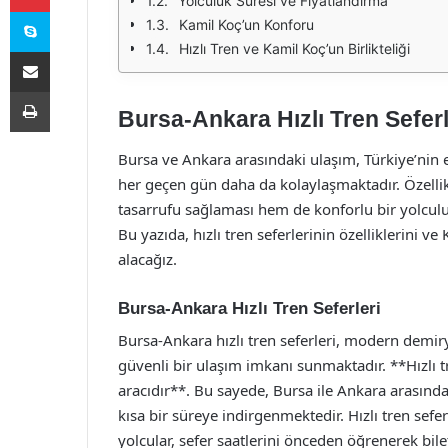
Yolculuk Süresi ve Fiyatlandırma
Skype
Kamil Koç’un Konforu
Hızlı Tren ve Kamil Koç’un Birlikteliği
E-Posta ile paylaş
Yazdır
Bursa-Ankara Hızlı Tren Seferl
Bursa ve Ankara arasındaki ulaşım, Türkiye’nin e
her geçen gün daha da kolaylaşmaktadır. Özellik
tasarrufu sağlaması hem de konforlu bir yolcul
Bu yazıda, hızlı tren seferlerinin özelliklerini v
alacağız.
Bursa-Ankara Hızlı Tren Seferleri
Bursa-Ankara hızlı tren seferleri, modern demiryo
güvenli bir ulaşım imkanı sunmaktadır. **Hızlı 
aracıdır**. Bu sayede, Bursa ile Ankara arasınd
kısa bir süreye indirgenmektedir. Hızlı tren sef
yolcular, sefer saatlerini önceden öğrenerek biletl