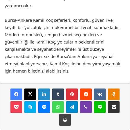
yardımcı olur.
Bursa-Ankara Kamil Koç seferleri, konforlu, güvenli ve
keyifli bir yolculuk için mükemmel bir tercih sunmaktadır.
Modern otobüsleri, zengin hizmet seçenekleri ve
güvenilirliği ile Kamil Koç, yolcuların beklentilerini
karşılamakta ve seyahat deneyimlerini üst düzeye
çıkarmaktadır. Eğer siz de Bursa’dan Ankara’ya seyahat
etmeyi planlıyorsanız, Kamil Koç ile bu deneyimi yaşamak
için hemen biletinizi alabilirsiniz.
Facebook
X
LinkedIn
Tumblr
Pinterest
Reddit
VKontakte
Odnok
Pocket
Skype
Messenger
WhatsApp
Telegram
Viber
Line
E-Posta ile payla
Yazdır