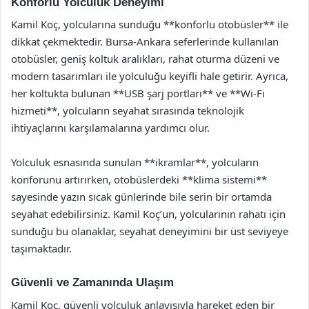
Konforlu Yolculuk Deneyimi
Kamil Koç, yolcularına sunduğu **konforlu otobüsler** ile
dikkat çekmektedir. Bursa-Ankara seferlerinde kullanılan
otobüsler, geniş koltuk aralıkları, rahat oturma düzeni ve
modern tasarımları ile yolculuğu keyifli hale getirir. Ayrıca,
her koltukta bulunan **USB şarj portları** ve **Wi-Fi
hizmeti**, yolcuların seyahat sırasında teknolojik
ihtiyaçlarını karşılamalarına yardımcı olur.
Yolculuk esnasında sunulan **ikramlar**, yolcuların
konforunu artırırken, otobüslerdeki **klima sistemi**
sayesinde yazın sıcak günlerinde bile serin bir ortamda
seyahat edebilirsiniz. Kamil Koç’un, yolcularının rahatı için
sunduğu bu olanaklar, seyahat deneyimini bir üst seviyeye
taşımaktadır.
Güvenli ve Zamanında Ulaşım
Kamil Koç, güvenli yolculuk anlayışıyla hareket eden bir