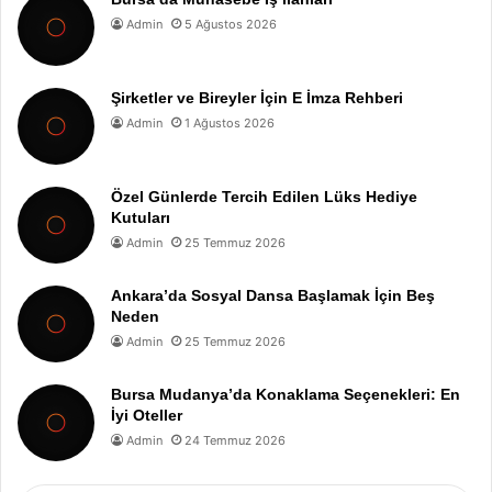
Admin
5 Ağustos 2026
Şirketler ve Bireyler İçin E İmza Rehberi
Admin
1 Ağustos 2026
Özel Günlerde Tercih Edilen Lüks Hediye
Kutuları
Admin
25 Temmuz 2026
Ankara’da Sosyal Dansa Başlamak İçin Beş
Neden
Admin
25 Temmuz 2026
Bursa Mudanya’da Konaklama Seçenekleri: En
İyi Oteller
Admin
24 Temmuz 2026