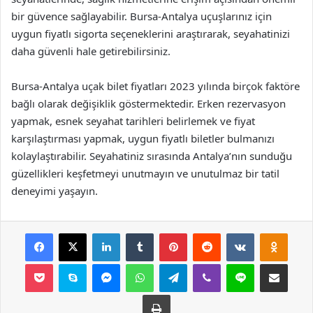
bir güvence sağlayabilir. Bursa-Antalya uçuşlarınız için
uygun fiyatlı sigorta seçeneklerini araştırarak, seyahatinizi
daha güvenli hale getirebilirsiniz.
Bursa-Antalya uçak bilet fiyatları 2023 yılında birçok faktöre
bağlı olarak değişiklik göstermektedir. Erken rezervasyon
yapmak, esnek seyahat tarihleri belirlemek ve fiyat
karşılaştırması yapmak, uygun fiyatlı biletler bulmanızı
kolaylaştırabilir. Seyahatiniz sırasında Antalya’nın sunduğu
güzellikleri keşfetmeyi unutmayın ve unutulmaz bir tatil
deneyimi yaşayın.
Facebook
X
LinkedIn
Tumblr
Pinterest
Reddit
VKontakte
Odnok
Pocket
Skype
Messenger
WhatsApp
Telegram
Viber
Line
E-Posta ile payla
Yazdır