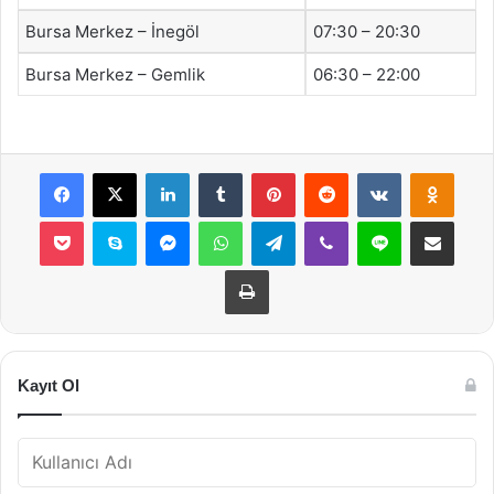
Bursa Merkez – İnegöl
07:30 – 20:30
Bursa Merkez – Gemlik
06:30 – 22:00
Facebook
X
LinkedIn
Tumblr
Pinterest
Reddit
VKontakte
Odnok
Pocket
Skype
Messenger
WhatsApp
Telegram
Viber
Line
E-Posta ile payla
Yazdır
Kayıt Ol