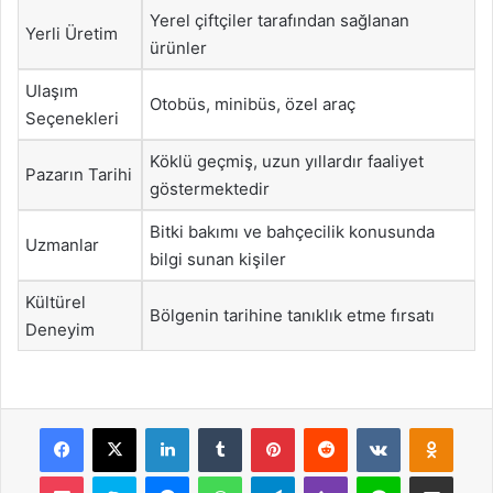
Yerel çiftçiler tarafından sağlanan
Yerli Üretim
ürünler
Ulaşım
Otobüs, minibüs, özel araç
Seçenekleri
Köklü geçmiş, uzun yıllardır faaliyet
Pazarın Tarihi
göstermektedir
Bitki bakımı ve bahçecilik konusunda
Uzmanlar
bilgi sunan kişiler
Kültürel
Bölgenin tarihine tanıklık etme fırsatı
Deneyim
Facebook
X
LinkedIn
Tumblr
Pinterest
Reddit
VKontakte
Odnok
Pocket
Skype
Messenger
WhatsApp
Telegram
Viber
Line
E-Posta ile payla