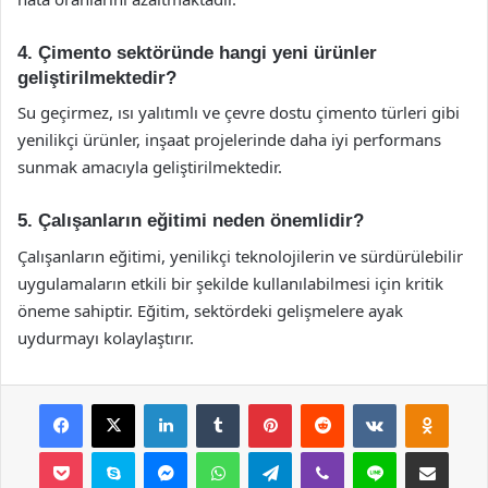
4. Çimento sektöründe hangi yeni ürünler
geliştirilmektedir?
Su geçirmez, ısı yalıtımlı ve çevre dostu çimento türleri gibi
yenilikçi ürünler, inşaat projelerinde daha iyi performans
sunmak amacıyla geliştirilmektedir.
5. Çalışanların eğitimi neden önemlidir?
Çalışanların eğitimi, yenilikçi teknolojilerin ve sürdürülebilir
uygulamaların etkili bir şekilde kullanılabilmesi için kritik
öneme sahiptir. Eğitim, sektördeki gelişmelere ayak
uydurmayı kolaylaştırır.
Facebook
X
LinkedIn
Tumblr
Pinterest
Reddit
VKontakte
Odnok
Pocket
Skype
Messenger
WhatsApp
Telegram
Viber
Line
E-Posta ile payla