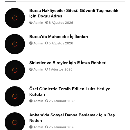
Bursa Nakliyeciler Sitesi: Güvenli Taşımacılık
İçin Doğru Adres
Admin
6 Ağustos 2026
Bursa’da Muhasebe İş İlanları
Admin
5 Ağustos 2026
Şirketler ve Bireyler İçin E İmza Rehberi
Admin
1 Ağustos 2026
Özel Günlerde Tercih Edilen Lüks Hediye
Kutuları
Admin
25 Temmuz 2026
Ankara’da Sosyal Dansa Başlamak İçin Beş
Neden
Admin
25 Temmuz 2026