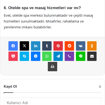
6. Otelde spa ve masaj hizmetleri var mı?
Evet, otelde spa merkezi bulunmaktadır ve çeşitli masaj
hizmetleri sunulmaktadır. Misafirler, rahatlama ve
yenilenme imkanı bulabilirler.
Facebook
X
LinkedIn
Tumblr
Pinterest
Reddit
VKontakte
Odnok
Pocket
Skype
Messenger
WhatsApp
Telegram
Viber
Line
E-Posta ile payla
Yazdır
Kayıt Ol