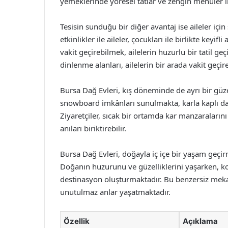
yemeklerinde yöresel tatlar ve zengin menüler 
Tesisin sunduğu bir diğer avantaj ise aileler içi
etkinlikler ile aileler, çocukları ile birlikte keyi
vakit geçirebilmek, ailelerin huzurlu bir tatil g
dinlenme alanları, ailelerin bir arada vakit geçi
Bursa Dağ Evleri, kış döneminde de ayrı bir güze
snowboard imkânları sunulmakta, karla kaplı da
Ziyaretçiler, sıcak bir ortamda kar manzaralarını
anıları biriktirebilir.
Bursa Dağ Evleri, doğayla iç içe bir yaşam geçi
Doğanın huzurunu ve güzelliklerini yaşarken, kon
destinasyon oluşturmaktadır. Bu benzersiz mekan
unutulmaz anlar yaşatmaktadır.
Özellik
Açıklama