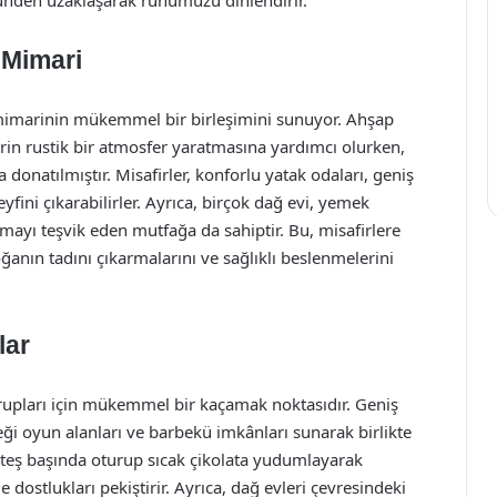
üsünden uzaklaşarak ruhumuzu dinlendirir.
 Mimari
mimarinin mükemmel bir birleşimini sunuyor. Ahşap
lerin rustik bir atmosfer yaratmasına yardımcı olurken,
donatılmıştır. Misafirler, konforlu yatak odaları, geniş
fini çıkarabilirler. Ayrıca, birçok dağ evi, yemek
mayı teşvik eden mutfağa da sahiptir. Bu, misafirlere
anın tadını çıkarmalarını ve sağlıklı beslenmelerini
lar
rupları için mükemmel bir kaçamak noktasıdır. Geniş
eği oyun alanları ve barbekü imkânları sunarak birlikte
 ateş başında oturup sıcak çikolata yudumlayarak
dostlukları pekiştirir. Ayrıca, dağ evleri çevresindeki