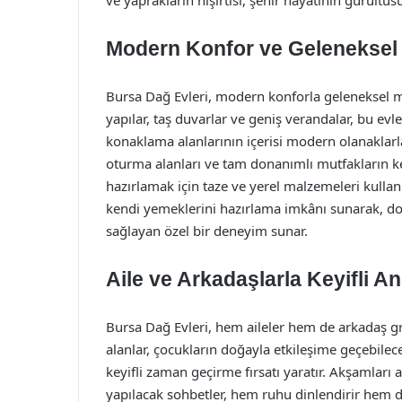
ve yaprakların hışırtısı, şehir hayatının gürült
Modern Konfor ve Geleneksel
Bursa Dağ Evleri, modern konforla geleneksel 
yapılar, taş duvarlar ve geniş verandalar, bu ev
konaklama alanlarının içerisi modern olanaklarla 
oturma alanları ve tam donanımlı mutfakların key
hazırlamak için taze ve yerel malzemeleri kullan
kendi yemeklerini hazırlama imkânı sunarak, doğ
sağlayan özel bir deneyim sunar.
Aile ve Arkadaşlarla Keyifli An
Bursa Dağ Evleri, hem aileler hem de arkadaş g
alanlar, çocukların doğayla etkileşime geçebilec
keyifli zaman geçirme fırsatı yaratır. Akşamları
yapılacak sohbetler, hem ruhu dinlendirir hem de 