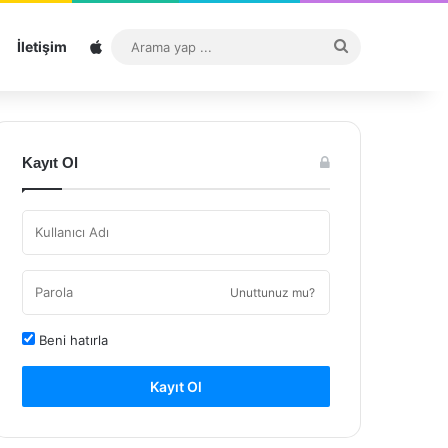
Sitemap
Arama
İletişim
yap
...
Kayıt Ol
Unuttunuz mu?
Beni hatırla
Kayıt Ol