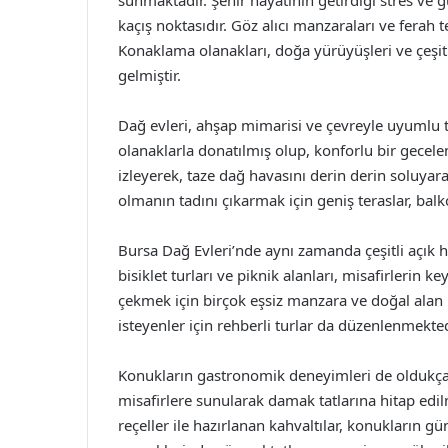
sunmaktadır. Şehir hayatının getirdiği stres ve
kaçış noktasıdır. Göz alıcı manzaraları ve ferah
Konaklama olanakları, doğa yürüyüşleri ve çeşitli 
gelmiştir.
Dağ evleri, ahşap mimarisi ve çevreyle uyumlu t
olanaklarla donatılmış olup, konforlu bir gecel
izleyerek, taze dağ havasını derin derin soluya
olmanın tadını çıkarmak için geniş teraslar, bal
Bursa Dağ Evleri’nde aynı zamanda çeşitli açık 
bisiklet turları ve piknik alanları, misafirlerin ke
çekmek için birçok eşsiz manzara ve doğal alan
isteyenler için rehberli turlar da düzenlenmekted
Konukların gastronomik deneyimleri de oldukça ön
misafirlere sunularak damak tatlarına hitap edil
reçeller ile hazırlanan kahvaltılar, konukların 