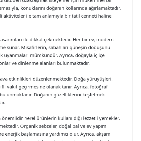
 gürültüden uzaklaşmak isteyenler için mükemmel bir
 temasıyla, konuklarını doğanın kollarında ağırlamaktadır.
aktiviteler ile tam anlamıyla bir tatil cenneti haline
asarımları ile dikkat çekmektedir. Her bir ev, modern
eme sunar. Misafirlerin, sabahları güneşin doğuşunu
rak uyanmaları mümkündür. Ayrıca, doğayla iç içe
konlar ve dinlenme alanları bulunmaktadır.
hava etkinlikleri düzenlenmektedir. Doğa yürüyüşleri,
yifli vakit geçirmesine olanak tanır. Ayrıca, fotoğraf
 bulunmaktadır. Doğanın güzelliklerini keşfetmek
ir.
emlidir. Yerel ürünlerin kullanıldığı lezzetli yemekler,
mektedir. Organik sebzeler, doğal bal ve ev yapımı
güne enerjik başlamasına yardımcı olur. Ayrıca, akşam