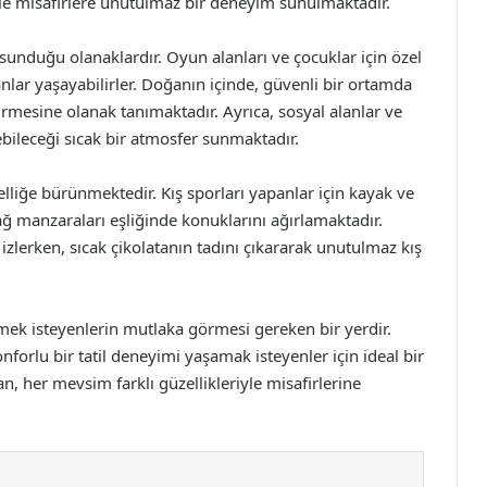
ile misafirlere unutulmaz bir deneyim sunulmaktadır.
n sunduğu olanaklardır. Oyun alanları ve çocuklar için özel
fli anlar yaşayabilirler. Doğanın içinde, güvenli bir ortamda
eçirmesine olanak tanımaktadır. Ayrıca, sosyal alanlar ve
rebileceği sıcak bir atmosfer sunmaktadır.
lliğe bürünmektedir. Kış sporları yapanlar için kayak ve
ğ manzaraları eşliğinde konuklarını ağırlamaktadır.
 izlerken, sıcak çikolatanın tadını çıkararak unutulmaz kış
rmek isteyenlerin mutlaka görmesi gereken bir yerdir.
forlu bir tatil deneyimi yaşamak isteyenler için ideal bir
, her mevsim farklı güzellikleriyle misafirlerine