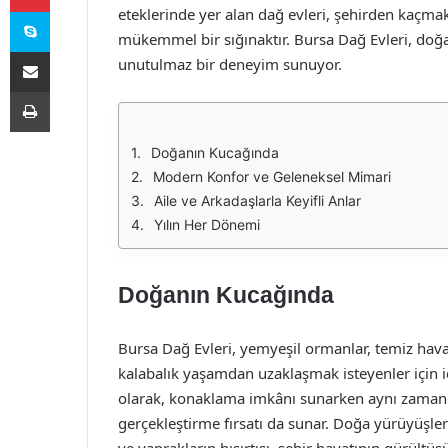
Skype
eteklerinde yer alan dağ evleri, şehirden kaçma
mükemmel bir sığınaktır. Bursa Dağ Evleri, doğ
E-Posta ile paylaş
unutulmaz bir deneyim sunuyor.
Yazdır
Doğanın Kucağında
Modern Konfor ve Geleneksel Mimari
Aile ve Arkadaşlarla Keyifli Anlar
Yılın Her Dönemi
Doğanın Kucağında
Bursa Dağ Evleri, yemyeşil ormanlar, temiz hav
kalabalık yaşamdan uzaklaşmak isteyenler için 
olarak, konaklama imkânı sunarken aynı zamanda 
gerçekleştirme fırsatı da sunar. Doğa yürüyüşler