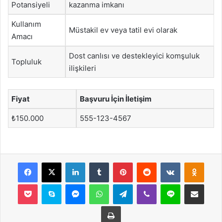
Potansiyeli
kazanma imkanı
Kullanım
Müstakil ev veya tatil evi olarak
Amacı
Dost canlısı ve destekleyici komşuluk
Topluluk
ilişkileri
Fiyat
Başvuru İçin İletişim
₺150.000
555-123-4567
Facebook
X
LinkedIn
Tumblr
Pinterest
Reddit
VKontakte
Odnok
Pocket
Skype
Messenger
WhatsApp
Telegram
Viber
Line
E-Posta ile payla
Yazdır