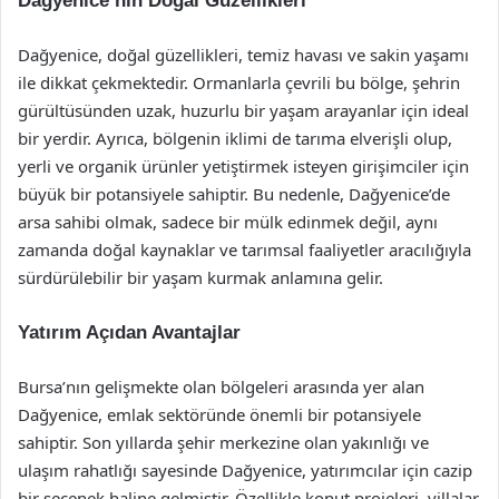
Dağyenice’nin Doğal Güzellikleri
Dağyenice, doğal güzellikleri, temiz havası ve sakin yaşamı
ile dikkat çekmektedir. Ormanlarla çevrili bu bölge, şehrin
gürültüsünden uzak, huzurlu bir yaşam arayanlar için ideal
bir yerdir. Ayrıca, bölgenin iklimi de tarıma elverişli olup,
yerli ve organik ürünler yetiştirmek isteyen girişimciler için
büyük bir potansiyele sahiptir. Bu nedenle, Dağyenice’de
arsa sahibi olmak, sadece bir mülk edinmek değil, aynı
zamanda doğal kaynaklar ve tarımsal faaliyetler aracılığıyla
sürdürülebilir bir yaşam kurmak anlamına gelir.
Yatırım Açıdan Avantajlar
Bursa’nın gelişmekte olan bölgeleri arasında yer alan
Dağyenice, emlak sektöründe önemli bir potansiyele
sahiptir. Son yıllarda şehir merkezine olan yakınlığı ve
ulaşım rahatlığı sayesinde Dağyenice, yatırımcılar için cazip
bir seçenek haline gelmiştir. Özellikle konut projeleri, villalar