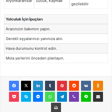
Afyonkarahisar
Sucuk, Kaymak
gezilebilir
Yolculuk İçin İpuçları
Aracınızın bakımını yapın.
Gerekli eşyalarınızı yanınıza alın.
Hava durumunu kontrol edin.
Mola yerlerini önceden planlayın.
Facebook
X
LinkedIn
Tumblr
Pinterest
Reddit
VKontakte
Odnok
Pocket
Skype
Messenger
WhatsApp
Telegram
Viber
Line
E-Posta ile payla
Yazdır