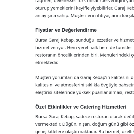
rağmen, geleneksel Türk misafirperverliğini yans
oturup yemeklerini keyifle yiyebilirler. Garaj Ke
anlayışına sahip. Müşterilerin ihtiyaçlarını karş
Fiyatlar ve Değerlendirme
Bursa Garaj Kebap, sunduğu lezzetler ve hizmet 
hizmet veriyor. Hem yerel halk hem de turistler 
restoranın önceliklerinden biri. Menülerindeki ç
etmektedir.
Müşteri yorumları da Garaj Kebap’ın kalitesini or
kalitesini ve atmosferini sıklıkla övgüyle bahs
eleştirisi sitelerinde yüksek puanlar alması, res
Özel Etkinlikler ve Catering Hizmetleri
Bursa Garaj Kebap, sadece restoran olarak değil,
vermektedir. Düğün, nişan, doğum günü gibi özel
geniş kitlelere ulaştırmaktadır. Bu hizmet, özell