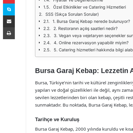
Skype
Özel Etkinlikler ve Catering Hizmetleri
SSS (Sıkça Sorulan Sorular)
E-Posta ile paylaş
1. Bursa Garaj Kebap nerede bulunuyor?
Yazdır
2. Restoranın açılış saatleri nedir?
3. Vegan veya vejetaryen seçenekler su
4. Online rezervasyon yapabilir miyim?
5. Catering hizmetleri hakkında bilgi alab
Bursa Garaj Kebap: Lezzetin 
Bursa, Türkiye’nin tarihi ve kültürel zenginlikleriy
yapıları ve doğal güzellikleri ile değil, aynı z
sevilen lezzetlerinden biri olan kebap, çeşitli r
sunmaktadır. Bu noktada, Bursa Garaj Kebap, lez
Tarihçe ve Kuruluş
Bursa Garaj Kebap, 2000 yılında kuruldu ve kısa 