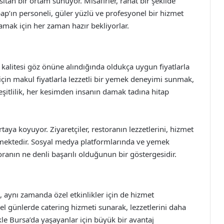
ıtan bir ortam sunuyor. Misafirler, rahat bir şekilde
bap’ın personeli, güler yüzlü ve profesyonel bir hizmet
ılamak için her zaman hazır bekliyorlar.
kalitesi göz önüne alındığında oldukça uygun fiyatlarla
için makul fiyatlarla lezzetli bir yemek deneyimi sunmak,
eşitlilik, her kesimden insanın damak tadına hitap
taya koyuyor. Ziyaretçiler, restoranın lezzetlerini, hizmet
etmektedir. Sosyal medya platformlarında ve yemek
toranın ne denli başarılı olduğunun bir göstergesidir.
 aynı zamanda özel etkinlikler için de hizmet
 günlerde catering hizmeti sunarak, lezzetlerini daha
ikle Bursa’da yaşayanlar için büyük bir avantaj