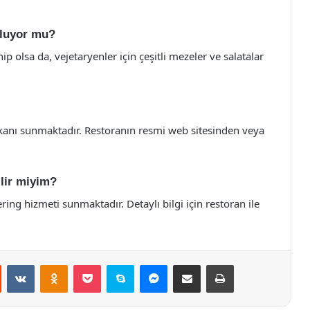
uluyor mu?
 olsa da, vejetaryenler için çeşitli mezeler ve salatalar
kanı sunmaktadır. Restoranın resmi web sitesinden veya
ilir miyim?
ering hizmeti sunmaktadır. Detaylı bilgi için restoran ile
st
Reddit
VKontakte
Odnoklassniki
Pocket
Skype
Messenger
E-Posta ile paylaş
Yazdır