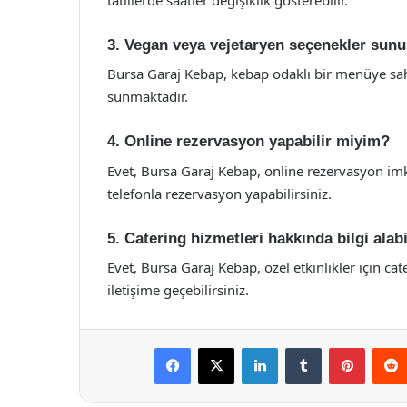
3. Vegan veya vejetaryen seçenekler sun
Bursa Garaj Kebap, kebap odaklı bir menüye sahip
sunmaktadır.
4. Online rezervasyon yapabilir miyim?
Evet, Bursa Garaj Kebap, online rezervasyon im
telefonla rezervasyon yapabilirsiniz.
5. Catering hizmetleri hakkında bilgi alab
Evet, Bursa Garaj Kebap, özel etkinlikler için cat
iletişime geçebilirsiniz.
Facebook
X
LinkedIn
Tumblr
Pintere