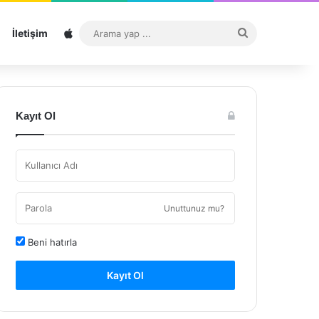
Sitemap
Arama
İletişim
yap
...
Kayıt Ol
Unuttunuz mu?
Beni hatırla
Kayıt Ol