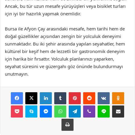
Ancak, bu tür uzun mesafe yürüyüşleri veya bisiklet turları
için iyi bir hazırlık yapmak önemlidir.
Bursa ile Afyon Çay arasındaki mesafe, hem tarihi hem de
doğal güzellikler açısından zengin bir yolculuk deneyimi
sunmaktadır. Bu iki şehir arasında yapılan seyahatler, hem
kültürel bir keşif hem de lezzetli bir gastronomik deneyim
için harika bir fırsattır. Yolculuk planlarınızı yaparken,
seyahat süresini ve güzergahı göz önünde bulundurmayı
unutmayın.
Facebook
X
LinkedIn
Tumblr
Pinterest
Reddit
VKontakte
Odnok
Pocket
Skype
Messenger
WhatsApp
Telegram
Viber
Line
E-Posta ile payla
Yazdır