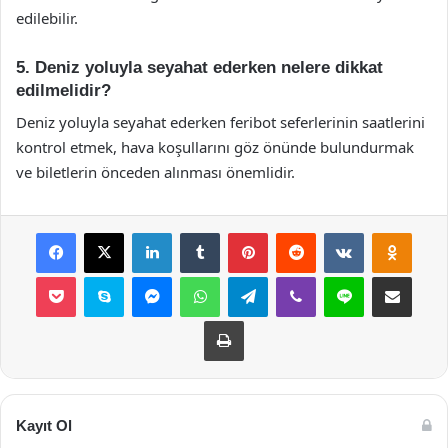
edilebilir.
5. Deniz yoluyla seyahat ederken nelere dikkat
edilmelidir?
Deniz yoluyla seyahat ederken feribot seferlerinin saatlerini
kontrol etmek, hava koşullarını göz önünde bulundurmak
ve biletlerin önceden alınması önemlidir.
Facebook
X
LinkedIn
Tumblr
Pinterest
Reddit
VKontakte
Odnok
Pocket
Skype
Messenger
WhatsApp
Telegram
Viber
Line
E-Posta ile payla
Yazdır
Kayıt Ol