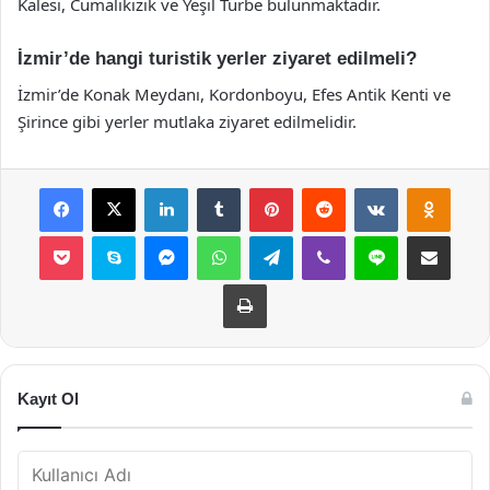
Kalesi, Cumalıkızık ve Yeşil Türbe bulunmaktadır.
İzmir’de hangi turistik yerler ziyaret edilmeli?
İzmir’de Konak Meydanı, Kordonboyu, Efes Antik Kenti ve
Şirince gibi yerler mutlaka ziyaret edilmelidir.
Facebook
X
LinkedIn
Tumblr
Pinterest
Reddit
VKontakte
Odnok
Pocket
Skype
Messenger
WhatsApp
Telegram
Viber
Line
E-Posta ile payla
Yazdır
Kayıt Ol