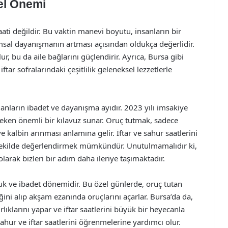
sel Önemi
aati değildir. Bu vaktin manevi boyutu, insanların bir
umsal dayanışmanın artması açısından oldukça değerlidir.
ulur, bu da aile bağlarını güçlendirir. Ayrıca, Bursa gibi
iftar sofralarındaki çeşitlilik geleneksel lezzetlerle
ların ibadet ve dayanışma ayıdır. 2023 yılı imsakiye
eken önemli bir kılavuz sunar. Oruç tutmak, sadece
kalbin arınması anlamına gelir. İftar ve sahur saatlerini
 şekilde değerlendirmek mümkündür. Unutulmamalıdır ki,
arak bizleri bir adım daha ileriye taşımaktadır.
uk ve ibadet dönemidir. Bu özel günlerde, oruç tutan
eğini alıp akşam ezanında oruçlarını açarlar. Bursa’da da,
ıklarını yapar ve iftar saatlerini büyük bir heyecanla
sahur ve iftar saatlerini öğrenmelerine yardımcı olur.