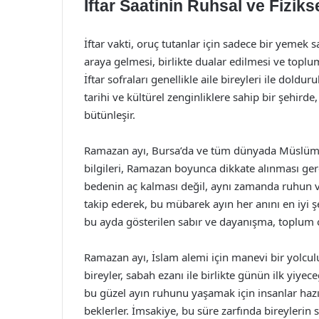
İftar Saatinin Ruhsal ve Fizik
İftar vakti, oruç tutanlar için sadece bir yemek s
araya gelmesi, birlikte dualar edilmesi ve topl
İftar sofraları genellikle aile bireyleri ile doldur
tarihi ve kültürel zenginliklere sahip bir şehirde, 
bütünleşir.
Ramazan ayı, Bursa’da ve tüm dünyada Müslüman
bilgileri, Ramazan boyunca dikkate alınması ger
bedenin aç kalması değil, aynı zamanda ruhun ve 
takip ederek, bu mübarek ayın her anını en iyi
bu ayda gösterilen sabır ve dayanışma, toplum ol
Ramazan ayı, İslam alemi için manevi bir yolcul
bireyler, sabah ezanı ile birlikte günün ilk yiyec
bu güzel ayın ruhunu yaşamak için insanlar hazırl
beklerler. İmsakiye, bu süre zarfında bireylerin 