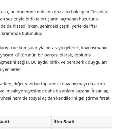
okusu, bu dönemde daha da göz alıcı hale gelir. İnsanlar,
zan sesleriyle birlikte oruçlarını açmanın huzurunu
 da hissedilirken, şehirdeki çeşitli yerlerde iftar
k ikramında bulunulur.
larıyla ve komşularıyla bir araya gelerek, kaynaşmanın
paylaşım kültürünün bir parçası olarak, toplumu
çmesini sağlar. Bu ayda, birlik ve beraberlik duyguları
 yenilerler.
arken, diğer yandan toplumsal dayanışmayı da artırır.
i ve imsakiye sayesinde daha da anlam kazanır. İnsanlar,
hsal hem de sosyal açıdan kendilerini geliştirme fırsatı
Saati
İftar Saati