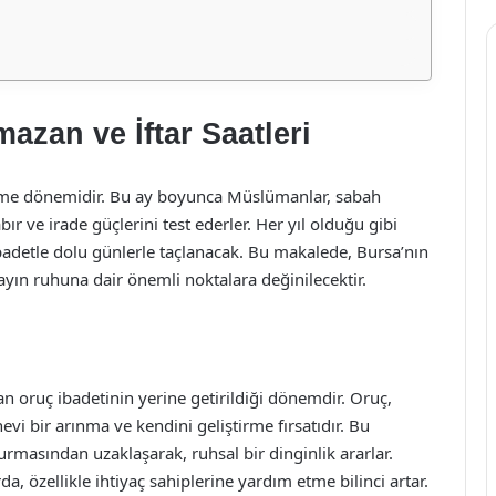
azan ve İftar Saatleri
me dönemidir. Bu ay boyunca Müslümanlar, sabah
r ve irade güçlerini test ederler. Her yıl olduğu gibi
badetle dolu günlerle taçlanacak. Bu makalede, Bursa’nın
 ayın ruhuna dair önemli noktalara değinilecektir.
an oruç ibadetinin yerine getirildiği dönemdir. Oruç,
evi bir arınma ve kendini geliştirme fırsatıdır. Bu
asından uzaklaşarak, ruhsal bir dinginlik ararlar.
a, özellikle ihtiyaç sahiplerine yardım etme bilinci artar.