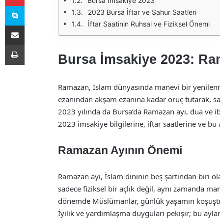
Bursa İmsakiye 2023
Skype
2023 Bursa İftar ve Sahur Saatleri
İftar Saatinin Ruhsal ve Fiziksel Önemi
E-Posta ile paylaş
Yazdır
Bursa İmsakiye 2023: Ram
Ramazan, İslam dünyasında manevi bir yenilen
ezanından akşam ezanına kadar oruç tutarak, sabı
2023 yılında da Bursa’da Ramazan ayı, dua ve i
2023 imsakiye bilgilerine, iftar saatlerine ve bu
Ramazan Ayının Önemi
Ramazan ayı, İslam dininin beş şartından biri ol
sadece fiziksel bir açlık değil, aynı zamanda man
dönemde Müslümanlar, günlük yaşamın koşuşturm
İyilik ve yardımlaşma duyguları pekişir; bu aylard