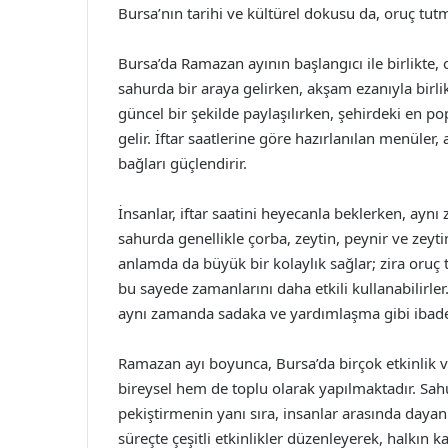
Bursa’nın tarihi ve kültürel dokusu da, oruç tutm
Bursa’da Ramazan ayının başlangıcı ile birlikte, c
sahurda bir araya gelirken, akşam ezanıyla birlikt
güncel bir şekilde paylaşılırken, şehirdeki en pop
gelir. İftar saatlerine göre hazırlanılan menüler,
bağları güçlendirir.
İnsanlar, iftar saatini heyecanla beklerken, aynı
sahurda genellikle çorba, zeytin, peynir ve zeytin
anlamda da büyük bir kolaylık sağlar; zira oruç
bu sayede zamanlarını daha etkili kullanabilirl
aynı zamanda sadaka ve yardımlaşma gibi ibad
Ramazan ayı boyunca, Bursa’da birçok etkinlik v
bireysel hem de toplu olarak yapılmaktadır. Sahur 
pekiştirmenin yanı sıra, insanlar arasında dayan
süreçte çeşitli etkinlikler düzenleyerek, halkın