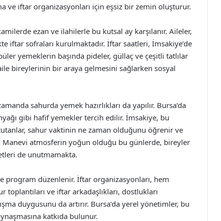
a ve iftar organizasyonları için eşsiz bir zemin oluşturur.
amilerde ezan ve ilahilerle bu kutsal ay karşılanır. Aileler,
e iftar sofraları kurulmaktadır. İftar saatleri, İmsakiye’de
üler yemeklerin başında pideler, güllaç ve çeşitli tatlılar
 aile bireylerinin bir araya gelmesini sağlarken sosyal
 zamanda sahurda yemek hazırlıkları da yapılır. Bursa’da
yağı gibi hafif yemekler tercih edilir. İmsakiye, bu
 tutanlar, sahur vaktinin ne zaman olduğunu öğrenir ve
er. Manevi atmosferin yoğun olduğu bu günlerde, bireyler
etleri de unutmamakta.
e program düzenlenir. İftar organizasyonları, hem
toplantıları ve iftar arkadaşlıkları, dostlukları
ışma duygusunu da artırır. Bursa’da yerel yönetimler, bu
 kaynaşmasına katkıda bulunur.