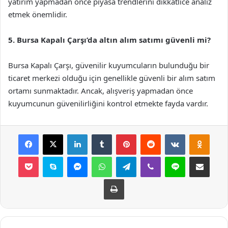
yatırım yapmadan önce piyasa trendlerini dikkatlice analiz
etmek önemlidir.
5. Bursa Kapalı Çarşı’da altın alım satımı güvenli mi?
Bursa Kapalı Çarşı, güvenilir kuyumcuların bulunduğu bir
ticaret merkezi olduğu için genellikle güvenli bir alım satım
ortamı sunmaktadır. Ancak, alışveriş yapmadan önce
kuyumcunun güvenilirliğini kontrol etmekte fayda vardır.
Facebook
X
LinkedIn
Tumblr
Pinterest
Reddit
VKontakte
Odnok
Pocket
Skype
Messenger
WhatsApp
Telegram
Viber
Line
E-Posta ile payla
Yazdır