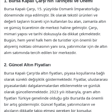
1. Bursa Kapalı Çarşı’nın Tarihçesi ve Önemi
Bursa Kapalı Çarşı, 15. yüzyılda Osmanlı İmparatorluğu
döneminde inşa edilmiştir. İlk olarak tekstil ürünleri ve
değerli taşların ticareti için kullanılan bu alan, zamanla altın
ve gümüş ticaretinin de merkezi haline gelmiştir. Çarşı,
mimari yapısı ve tarihi dokusuyla da dikkat çekmektedir.
Bugün, hem yerel halk hem de turistler için önemli bir
alışveriş noktası olmasının yanı sıra, yatırımcılar için de altın
alım satımında tercih edilen bir merkezdir.
2. Güncel Altın Fiyatları
Bursa Kapalı Çarşı’da altın fiyatları, piyasa koşullarına bağlı
olarak sürekli değişiklik göstermektedir. Fiyatlar, uluslararası
piyasalardaki dalgalanmalardan etkilenmekte ve günlük
olarak güncellenmektedir. 2023 yılı itibarıyla, gram altın
fiyatları Türkiye genelinde olduğu gibi Bursa’da da önemli
bir artış göstermiştir. Güncel fiyatlar, yatırımcıların ve
alıcıların dikkatle takip etmesi gereken bir konudur.