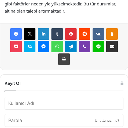
gibi faktörler nedeniyle yükselmektedir. Bu tür durumlar,
altına olan talebi artırmaktadır.
Facebook
X
LinkedIn
Tumblr
Pinterest
Reddit
VKontakte
Odnok
Pocket
Skype
Messenger
WhatsApp
Telegram
Viber
Line
E-Posta ile payla
Yazdır
Kayıt Ol
Unuttunuz mu?