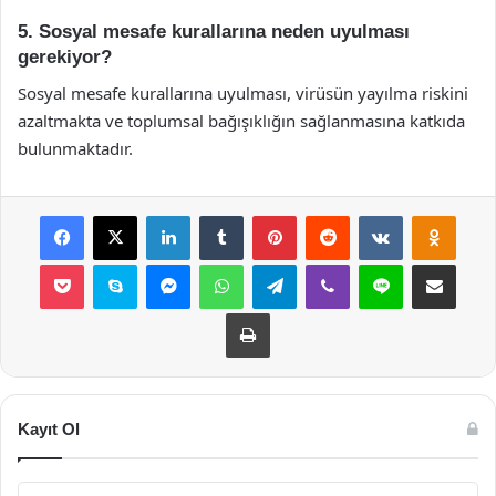
5. Sosyal mesafe kurallarına neden uyulması
gerekiyor?
Sosyal mesafe kurallarına uyulması, virüsün yayılma riskini
azaltmakta ve toplumsal bağışıklığın sağlanmasına katkıda
bulunmaktadır.
Facebook
X
LinkedIn
Tumblr
Pinterest
Reddit
VKontakte
Odnok
Pocket
Skype
Messenger
WhatsApp
Telegram
Viber
Line
E-Posta ile payla
Yazdır
Kayıt Ol