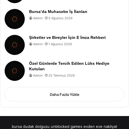
Bursa’da Muhasebe İş İlanları
Admin
5 Ağustos 2026
Şirketler ve Bireyler İçin E İmza Rehberi
Admin
1 Ağustos 2026
Özel Günlerde Tercih Edilen Lüks Hediye
Kutuları
Admin
25 Temmuz 2026
Daha Fazla Yükle
bursa dudak dolgusu
unblocked games
evden eve nakliyat