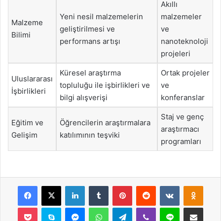
Akıllı
Yeni nesil malzemelerin
malzemeler
Malzeme
geliştirilmesi ve
ve
Bilimi
performans artışı
nanoteknoloji
projeleri
Küresel araştırma
Ortak projeler
Uluslararası
topluluğu ile işbirlikleri ve
ve
İşbirlikleri
bilgi alışverişi
konferanslar
Staj ve genç
Eğitim ve
Öğrencilerin araştırmalara
araştırmacı
Gelişim
katılımının teşviki
programları
Facebook
X
LinkedIn
Tumblr
Pinterest
Reddit
VKontakte
Odnok
Pocket
Skype
Messenger
WhatsApp
Telegram
Viber
Line
E-Posta ile payla