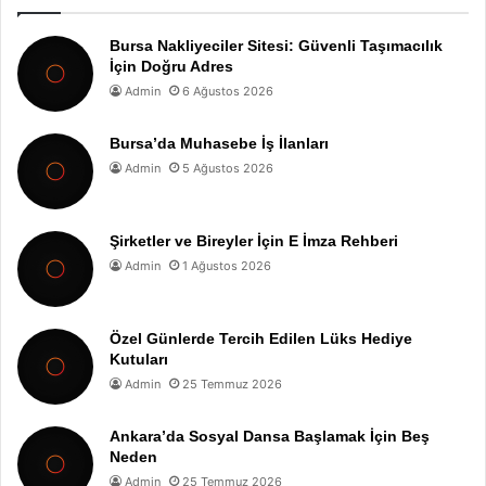
Bursa Nakliyeciler Sitesi: Güvenli Taşımacılık
İçin Doğru Adres
Admin
6 Ağustos 2026
Bursa’da Muhasebe İş İlanları
Admin
5 Ağustos 2026
Şirketler ve Bireyler İçin E İmza Rehberi
Admin
1 Ağustos 2026
Özel Günlerde Tercih Edilen Lüks Hediye
Kutuları
Admin
25 Temmuz 2026
Ankara’da Sosyal Dansa Başlamak İçin Beş
Neden
Admin
25 Temmuz 2026