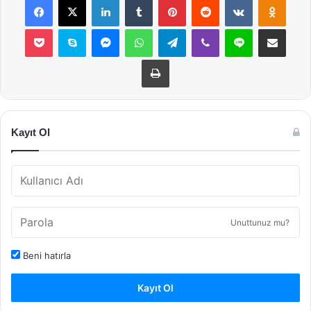
Pocket
Skype
Messenger
WhatsApp
Telegram
Viber
Line
E-Posta ile payla
Yazdır
Kayıt Ol
Unuttunuz mu?
Beni hatırla
Kayıt Ol