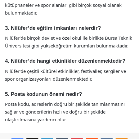
kütüphaneler ve spor alanları gibi birçok sosyal olanak
bulunmaktadır.
3. Nilüfer’de eğitim imkanları nelerdir?
Nilüfer’de birçok devlet ve özel okul ile birlikte Bursa Teknik
Üniversitesi gibi yükseköğretim kurumları bulunmaktadır.
4. Nilüfer’de hangi etkinlikler düzenlenmektedir?
Nilüfer’de çeşitli kültürel etkinlikler, festivaller, sergiler ve
spor organizasyonları düzenlenmektedir.
5. Posta kodunun önemi nedir?
Posta kodu, adreslerin doğru bir şekilde tanımlanmasını
sağlar ve gönderilerin hızlı ve doğru bir şekilde
ulaştırılmasına yardımcı olur.
Facebook
X
LinkedIn
Tumblr
Pinterest
Reddit
VKontakte
Odnok