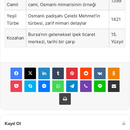
1399
Camii
cami, Osmanlı mimarisinin örneği
Yeşil
Osmanlı padişahı Çelebi Mehmet’in
1421
Türbe
türbesi, zarif mimari detaylar
Bursa’nın geleneksel ipek ticaret
15.
Kozahan
merkezi, tarihi bir çarşı
Yüzyıl
Facebook
X
LinkedIn
Tumblr
Pinterest
Reddit
VKontakte
Odnok
Pocket
Skype
Messenger
WhatsApp
Telegram
Viber
Line
E-Posta ile payla
Yazdır
Kayıt Ol