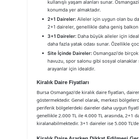
kullanışlı yaşam alanları sunar. Osmangazi
konumda yer almaktadır.
2+1 Daireler:
Aileler için uygun olan bu da
2+1 daireler, genellikle daha geniş balkon 
3+1 Daireler:
Daha büyük aileler için ideal
daha fazla yatak odası sunar. Özellikle çocu
Site İçinde Daireler:
Osmangazi’de birçok s
havuzu, spor salonu gibi sosyal olanaklar 
arayanlar için idealdir.
Kiralık Daire Fiyatları
Bursa Osmangazi’de kiralık daire fiyatları, dair
göstermektedir. Genel olarak, merkezi bölgelerde
periferik bölgelerdeki daireler daha uygun fiyat
genellikle 2.000 TL ile 4.000 TL arasında, 2+1 da
kiralanabilmektedir. 3+1 daireler ise 5.000 TL’d
Kiralık Daire Ararken Dikkat Edilmesi Ge