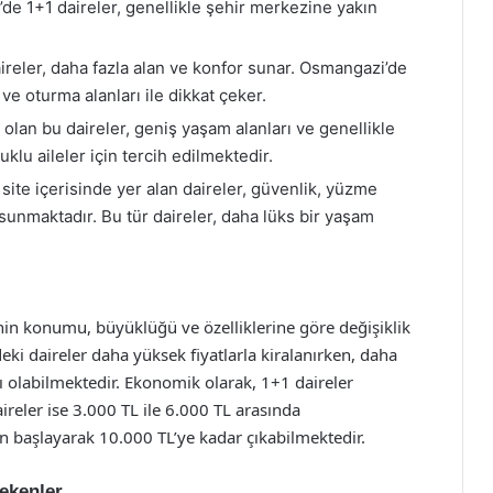
’de 1+1 daireler, genellikle şehir merkezine yakın
ireler, daha fazla alan ve konfor sunar. Osmangazi’de
ve oturma alanları ile dikkat çeker.
 olan bu daireler, geniş yaşam alanları ve genellikle
klu aileler için tercih edilmektedir.
ite içerisinde yer alan daireler, güvenlik, yüzme
sunmaktadır. Bu tür daireler, daha lüks bir yaşam
enin konumu, büyüklüğü ve özelliklerine göre değişiklik
ki daireler daha yüksek fiyatlarla kiralanırken, daha
lı olabilmektedir. Ekonomik olarak, 1+1 daireler
ireler ise 3.000 TL ile 6.000 TL arasında
en başlayarak 10.000 TL’ye kadar çıkabilmektedir.
rekenler