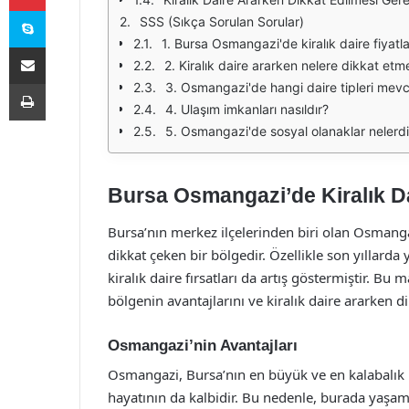
Skype
SSS (Sıkça Sorulan Sorular)
1. Bursa Osmangazi'de kiralık daire fiyatl
E-Posta ile paylaş
2. Kiralık daire ararken nelere dikkat etm
Yazdır
3. Osmangazi'de hangi daire tipleri mev
4. Ulaşım imkanları nasıldır?
5. Osmangazi'de sosyal olanaklar nelerdi
Bursa Osmangazi’de Kiralık Dai
Bursa’nın merkez ilçelerinden biri olan Osman
dikkat çeken bir bölgedir. Özellikle son yıllarda
kiralık daire fırsatları da artış göstermiştir. B
bölgenin avantajlarını ve kiralık daire ararken d
Osmangazi’nin Avantajları
Osmangazi, Bursa’nın en büyük ve en kalabalık i
hayatının da kalbidir. Bu nedenle, burada yaşam