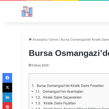
Anasayfa
/
Genel
/
Bursa Osmangazi’de Kiralık Daire 
Bursa Osmangazi’de 
5 Ekim 2025
Facebook
X
Bursa Osmangazi'de Kiralık Daire Fırsatları
Osmangazi'nin Avantajları
LinkedIn
Kiralık Daire Seçenekleri
Pinterest
Kiralık Daire Fiyatları
Kiralık Daire Ararken Dikkat Edilmesi Ger