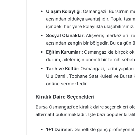
Ulaşım Kolaylığı:
Osmangazi, Bursa’nın me
açısından oldukça avantajlıdır. Toplu taşı
içindeki her yere kolaylıkla ulaşabilirsiniz.
Sosyal Olanaklar:
Alışveriş merkezleri, re
açısından zengin bir bölgedir. Bu da günlü
Eğitim Kurumları:
Osmangazi’de birçok oku
durum, aileler için önemli bir tercih sebebi
Tarih ve Kültür:
Osmangazi, tarihi yapıları 
Ulu Camii, Tophane Saat Kulesi ve Bursa Ka
önüne sermektedir.
Kiralık Daire Seçenekleri
Bursa Osmangazi’de kiralık daire seçenekleri oldu
alternatif bulunmaktadır. İşte bazı popüler kiralık
1+1 Daireler:
Genellikle genç profesyonelle