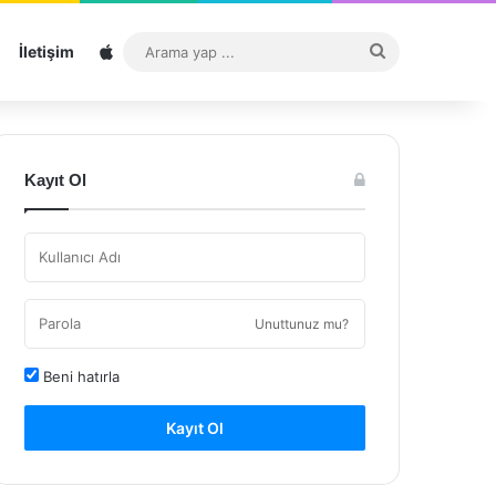
Sitemap
Arama
İletişim
yap
...
Kayıt Ol
Unuttunuz mu?
Beni hatırla
Kayıt Ol