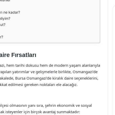
arı ne kadar?
eliyim?
cut?
r?
re Fırsatları
gazi, hem tarihi dokusu hem de modern yaşam alanlarıyla
 yapılan yatırımlar ve gelişmelerle birlikte, Osmangazi’de
u makalede, Bursa Osmangazi’de kiralık daire seçeneklerini,
ikkat edilmesi gereken noktaları ele alacağız.
lçesi olmasının yanı sıra, şehrin ekonomik ve sosyal
ak isteyenler için birçok avantaj sunmaktadır: