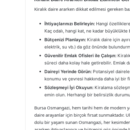
Kiralık daire ararken dikkat edilmesi gereken b
İhtiyaçlarınızı Belirleyin:
Hangi özelliklere 
Kaç odalı, hangi kat, ne kadar büyüklükte 
Bütçenizi Planlayın:
Kiralık daire için ayır
elektrik, su vb.) da göz önünde bulundur
Güvenilir Emlak Ofisleri ile Çalışın:
Kiralık
süreci daha kolay hale getirebilir. Emlak d
Daireyi Yerinde Görün:
Potansiyel dairel
konumu ve çevresi hakkında daha iyi bir fiki
Sözleşmeyi İyi Okuyun:
Kiralama sözleşme
emin olun. Herhangi bir belirsizlik duru
Bursa Osmangazi, hem tarihi hem de modern yaşa
daire arayanlar için birçok fırsat sunmaktadır. U
dolu bir yaşam sunan Osmangazi, her kesimden in
ararken ihtiyaçlarınızı ve bütçenizi göz önünde