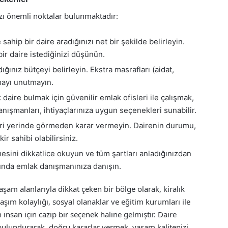
azı önemli noktalar bulunmaktadır:
sahip bir daire aradığınızı net bir şekilde belirleyin.
bir daire istediğinizi düşünün.
dığınız bütçeyi belirleyin. Ekstra masrafları (aidat,
mayı unutmayın.
 daire bulmak için güvenilir emlak ofisleri ile çalışmak,
anışmanları, ihtiyaçlarınıza uygun seçenekleri sunabilir.
eri yerinde görmeden karar vermeyin. Dairenin durumu,
r sahibi olabilirsiniz.
sini dikkatlice okuyun ve tüm şartları anladığınızdan
munda emlak danışmanınıza danışın.
m alanlarıyla dikkat çeken bir bölge olarak, kiralık
laşım kolaylığı, sosyal olanaklar ve eğitim kurumları ile
san için cazip bir seçenek haline gelmiştir. Daire
 bulundurarak, doğru kararlar vermek, yaşam kalitenizi