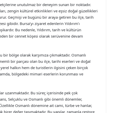
aretçilerine unutulmaz bir deneyim sunan bir noktadır.
ı, zengin kültürel etkinlikleri ve eşsiz doğal güzellikleri
turur. Geçmişi ve bugünü bir araya getiren bu ilçe, tarih
si gibidir. Bursa’yı ziyaret edenlerin Yıldırım’ı
ardır. Bu nedenle, Yıldırım, tarih ve kültürün
den bir cennet köşesi olarak serüvenine devam
dolu bir bölge olarak karşımıza çıkmaktadır. Osmanlı
mli bir parçası olan bu ilçe, tarihi eserleri ve doğal
 yerel halkın hem de turistlerin ilgisini çeken birçok
lamda, bölgedeki mimari eserlerin korunması ve
adar uzanmaktadır. Bu süreç içerisinde pek çok
ans, Selçuklu ve Osmanlı gibi önemli dönemler,
 Özellikle Osmanlı dönemine ait cami, türbe ve hanlar,
 birer değer taşımaktadır. Bu yapılar, zamanla restore