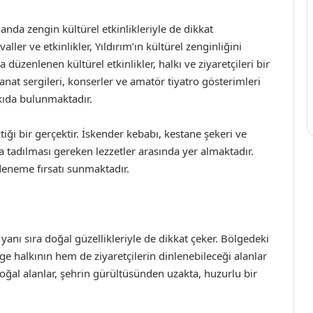
manda zengin kültürel etkinlikleriyle de dikkat
ller ve etkinlikler, Yıldırım’ın kültürel zenginliğini
düzenlenen kültürel etkinlikler, halkı ve ziyaretçileri bir
anat sergileri, konserler ve amatör tiyatro gösterimleri
tkıda bulunmaktadır.
ktiği bir gerçektir. İskender kebabı, kestane şekeri ve
a tadılması gereken lezzetler arasında yer almaktadır.
i deneme fırsatı sunmaktadır.
n yanı sıra doğal güzellikleriyle de dikkat çeker. Bölgedeki
lge halkının hem de ziyaretçilerin dinlenebileceği alanlar
doğal alanlar, şehrin gürültüsünden uzakta, huzurlu bir