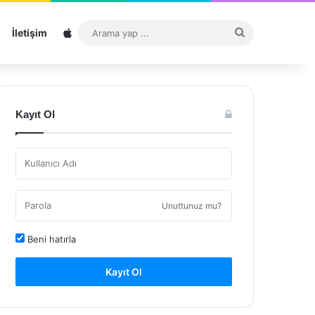
Sitemap
Arama
İletişim
yap
...
Kayıt Ol
Unuttunuz mu?
Beni hatırla
Kayıt Ol