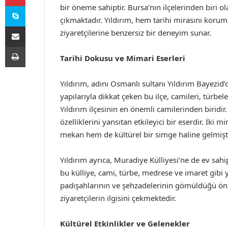
Skype
bir öneme sahiptir. Bursa’nın ilçelerinden biri ol
çıkmaktadır. Yıldırım, hem tarihi mirasını kor
E-Posta ile paylaş
ziyaretçilerine benzersiz bir deneyim sunar.
Yazdır
Tarihi Dokusu ve Mimari Eserleri
Yıldırım, adını Osmanlı sultanı Yıldırım Bayezid’
yapılarıyla dikkat çeken bu ilçe, camileri, türbele
Yıldırım ilçesinin en önemli camilerinden biridi
özelliklerini yansıtan etkileyici bir eserdir. İk
mekan hem de kültürel bir simge haline gelmişti
Yıldırım ayrıca, Muradiye Külliyesi’ne de ev sahi
bu külliye, cami, türbe, medrese ve imaret gibi 
padişahlarının ve şehzadelerinin gömüldüğü önem
ziyaretçilerin ilgisini çekmektedir.
Kültürel Etkinlikler ve Gelenekler