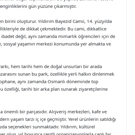
zenginliklerini gün yüzüne çıkarmıştır.
n birini oluşturur. Yıldırım Bayezid Camii, 14. yüzyılda
llikleriyle de dikkat çekmektedir. Bu cami, dikkatlice
ca ibadet değil, aynı zamanda mimarlık öğrencileri için de
liye, sosyal yaşamın merkezi konumunda yer almakta ve
Parkı, hem tarihi hem de doğal unsurları bir arada
zarasını sunan bu park, özellikle yerli halkın dinlenmek
r. Tophane, aynı zamanda Osmanlı döneminde top
Bu özelliği, tarihi bir arka plan sunarak ziyaretçilerine
nemli bir parçasıdır. Alışveriş merkezleri, kafe ve
ern yaşam tarzı iç içe geçmiştir. Yerel ürünlerin satıldığı
gıda seçenekleri sunmaktadır. Yıldırım, kültürel
 yer olup, yıl boyunca çeşitli organizasyonlarla canlı bir