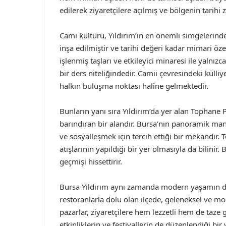
edilerek ziyaretçilere açılmış ve bölgenin tarihi 
Cami kültürü, Yıldırım’ın en önemli simgelerinde
inşa edilmiştir ve tarihi değeri kadar mimari öze
işlenmiş taşları ve etkileyici minaresi ile yalnız
bir ders niteliğindedir. Camii çevresindeki kül
halkın buluşma noktası haline gelmektedir.
Bunların yanı sıra Yıldırım’da yer alan Tophane 
barındıran bir alandır. Bursa’nın panoramik man
ve sosyalleşmek için tercih ettiği bir mekandı
atışlarının yapıldığı bir yer olmasıyla da bilinir. 
geçmişi hissettirir.
Bursa Yıldırım aynı zamanda modern yaşamın da ö
restoranlarla dolu olan ilçede, geleneksel ve mod
pazarlar, ziyaretçilere hem lezzetli hem de taze 
etkinliklerin ve festivallerin de düzenlendiği bir