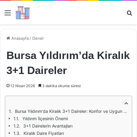
Menü
Ar
Anasayfa
/
Genel
Bursa Yıldırım’da Kiralık
3+1 Daireler
12 Nisan 2026
3 dakika okuma süresi
Bursa Yıldırım'da Kiralık 3+1 Daireler: Konfor ve Uygun Fiyatın Buluşma Noktası
Yıldırım İlçesinin Önemi
3+1 Dairelerin Avantajları
Kiralık Daire Fiyatları