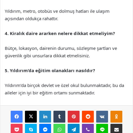
Yıldırım, metro, otobüs ve dolmuş hatları ile ulaşım
açısından oldukça rahattır.
4. Kiralık daire ararken nelere dikkat etmeliyim?
Bütçe, lokasyon, dairenin durumu, sözleşme şartları ve
güvenlik gibi unsurlara dikkat etmelisiniz.
5. Yıldırım’da eğitim olanakları nasıldır?
Yıldırım’da birçok devlet ve özel okul bulunmaktadır, bu da
aileler için iyi bir eğitim ortamı sunmaktadır.
Facebook
X
LinkedIn
Tumblr
Pinterest
Reddit
VKontakte
Odnok
Pocket
Skype
Messenger
WhatsApp
Telegram
Viber
Line
E-Posta ile payla