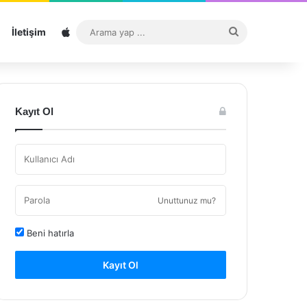
Sitemap
Arama
İletişim
yap
...
Kayıt Ol
Unuttunuz mu?
Beni hatırla
Kayıt Ol