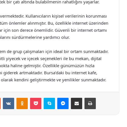
tek bir çatı altında bulabilmenin rahatlığını yaşarlar.
rmektedir. Kullanıcıların kişisel verilerinin korunması
tüm önlemler alınmıştır. Bu, özellikle internet üzerinden
lar için son derece önemlidir. Güvenli bir internet ortamı
alarını sürdürmelerine yardımcı olur.
em de grup çalışmaları için ideal bir ortam sunmaktadır.
itli yiyecek ve içecek seçenekleri ile bu mekan, dijital
nokta haline gelmiştir. Özellikle günümüzün hızla
 giderek artmaktadır. Bursa’daki bu internet kafe,
li olarak kendini geliştirmekte ve yenilikler sunmaktadır.
st
Reddit
VKontakte
Odnoklassniki
Pocket
Skype
Messenger
E-Posta ile paylaş
Yazdır