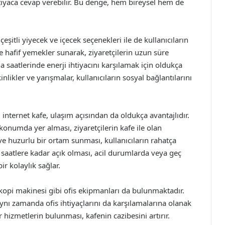
htiyaca cevap verebilir. Bu denge, hem bireysel hem de
 çeşitli yiyecek ve içecek seçenekleri ile de kullanıcıların
 ve hafif yemekler sunarak, ziyaretçilerin uzun süre
a saatlerinde enerji ihtiyacını karşılamak için oldukça
nlikler ve yarışmalar, kullanıcıların sosyal bağlantılarını
nternet kafe, ulaşım açısından da oldukça avantajlıdır.
 konumda yer alması, ziyaretçilerin kafe ile olan
 ve huzurlu bir ortam sunması, kullanıcıların rahatça
ç saatlere kadar açık olması, acil durumlarda veya geç
r kolaylık sağlar.
kopi makinesi gibi ofis ekipmanları da bulunmaktadır.
 aynı zamanda ofis ihtiyaçlarını da karşılamalarına olanak
ür hizmetlerin bulunması, kafenin cazibesini artırır.