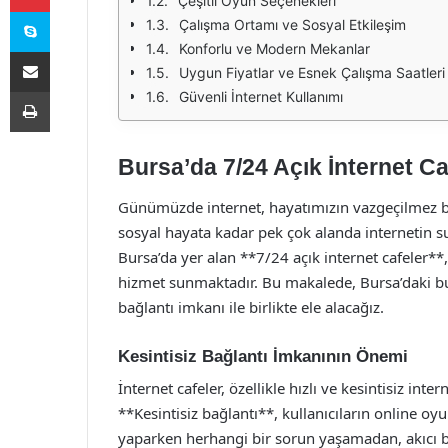
Çeşitli Oyun Seçenekleri
Skype
Çalışma Ortamı ve Sosyal Etkileşim
Konforlu ve Modern Mekanlar
E-Posta ile paylaş
Uygun Fiyatlar ve Esnek Çalışma Saatleri
Yazdır
Güvenli İnternet Kullanımı
Bursa’da 7/24 Açık İnternet Ca
Günümüzde internet, hayatımızın vazgeçilmez bir
sosyal hayata kadar pek çok alanda internetin
Bursa’da yer alan **7/24 açık internet cafeler**
hizmet sunmaktadır. Bu makalede, Bursa’daki bu 
bağlantı imkanı ile birlikte ele alacağız.
Kesintisiz Bağlantı İmkanının Önemi
İnternet cafeler, özellikle hızlı ve kesintisiz inte
**Kesintisiz bağlantı**, kullanıcıların online oyu
yaparken herhangi bir sorun yaşamadan, akıcı bi