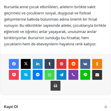
Bursa’da anne çocuk etkinlikleri, ailelerin birlikte vakit
geçirmesi ve çocukların sosyal, duygusal ve fiziksel
gelişimlerine katkıda bulunması adına önemli bir fırsat
sunuyor. Bu etkinlikler sayesinde aileler, çocuklarıyla birlikte
eğlenceli ve öğretici anlar yaşayarak, unutulmaz anılar
biriktiriyorlar. Bursa’nın sunduğu bu fırsatlar, hem
çocukların hem de ebeveynlerin hayatına renk katıyor.
Facebook
X
LinkedIn
Tumblr
Pinterest
Reddit
VKontakte
Odnok
Pocket
Skype
Messenger
WhatsApp
Telegram
Viber
Line
E-Posta ile payla
Yazdır
Kayıt Ol