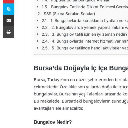
Skype
Bungalov Tatilinde Dikkat Edilmesi Gerek
SSS (Sıkça Sorulan Sorular)
E-Posta ile paylaş
1. Bungalovlarda konaklama fiyatları ne k
Yazdır
2. Bungalovlarda yemek yapma imkanı v
3. Bungalov tatili için en iyi zaman nedir?
4. Bungalovlarda internet hizmeti var mı?
5. Bungalov tatilinde hangi aktiviteler yapı
Bursa’da Doğayla İç İçe Bunga
Bursa, Türkiye’nin en güzel şehirlerinden biri ol
çekmektedir. Özellikle son yıllarda doğa ile iç i
bungalovlar, Bursa’nın yeşil alanları arasında k
Bu makalede, Bursa’daki bungalovların sunduğu 
avantajları ele alınacaktır.
Bungalov Nedir?