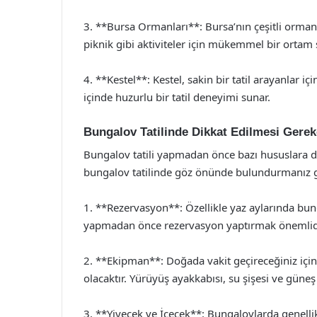
3. **Bursa Ormanları**: Bursa’nın çeşitli orman
piknik gibi aktiviteler için mükemmel bir ortam
4. **Kestel**: Kestel, sakin bir tatil arayanlar i
içinde huzurlu bir tatil deneyimi sunar.
Bungalov Tatilinde Dikkat Edilmesi Gerek
Bungalov tatili yapmadan önce bazı hususlara dik
bungalov tatilinde göz önünde bulundurmanız g
1. **Rezervasyon**: Özellikle yaz aylarında bunga
yapmadan önce rezervasyon yaptırmak önemlidi
2. **Ekipman**: Doğada vakit geçireceğiniz içi
olacaktır. Yürüyüş ayakkabısı, su şişesi ve gün
3. **Yiyecek ve İçecek**: Bungalovlarda genell