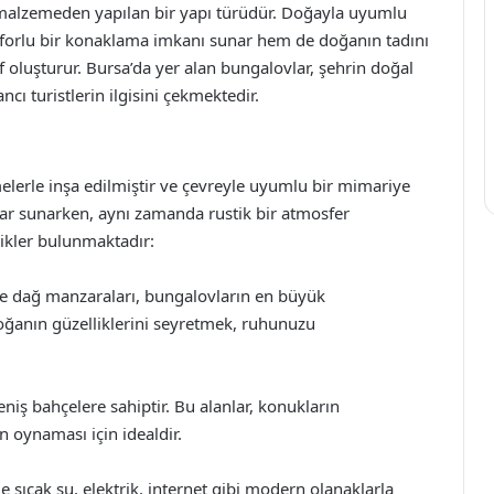
p malzemeden yapılan bir yapı türüdür. Doğayla uyumlu
onforlu bir konaklama imkanı sunar hem de doğanın tadını
 oluşturur. Bursa’da yer alan bungalovlar, şehrin doğal
ncı turistlerin ilgisini çekmektedir.
elerle inşa edilmiştir ve çevreyle uyumlu bir mimariye
lar sunarken, aynı zamanda rustik bir atmosfer
likler bulunmaktadır:
 ve dağ manzaraları, bungalovların en büyük
doğanın güzelliklerini seyretmek, ruhunuzu
niş bahçelere sahiptir. Bu alanlar, konukların
 oynaması için idealdir.
 sıcak su, elektrik, internet gibi modern olanaklarla