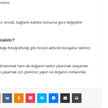
rsiniz.
. Ancak, bağlantı kalitesi konuma göre değişiklik
ılabilir?
ğa fotoğrafçılığı gibi birçok aktivite bungalov tatiliniz
m dinlenmek hem de doğanın tadını çıkarmak isteyenler
 yaşamak için planınızı yapın ve doğanın kollarında
st
Reddit
VKontakte
Odnoklassniki
Pocket
Skype
Messenger
E-Posta ile paylaş
Yazdır