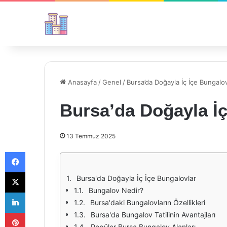
Anasayfa
/
Genel
/
Bursa’da Doğayla İç İçe Bungalov
Bursa’da Doğayla İç
13 Temmuz 2025
Facebook
X
Bursa'da Doğayla İç İçe Bungalovlar
Bungalov Nedir?
LinkedIn
Bursa'daki Bungalovların Özellikleri
Pinterest
Bursa'da Bungalov Tatilinin Avantajları
Popüler Bursa Bungalov Alanları