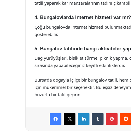
tatili yaparak kar manzaralarının tadını çıkarabili
4. Bungalovlarda internet hizmeti var mı?
Çoğu bungalovda internet hizmeti bulunmaktadır
gösterebilir.
5. Bungalov tatilinde hangi aktiviteler yap
Dağ yürüyüşleri, bisiklet sürme, piknik yapma, do
sırasında yapabileceğiniz keyifli etkinliklerdir.
Bursa’da doğayla iç içe bir bungalov tatili, he
için mükemmel bir seçenektir. Bu eşsiz deneyimi
huzurlu bir tatil geçirin!
Facebook
X
LinkedIn
Tumblr
Pintere