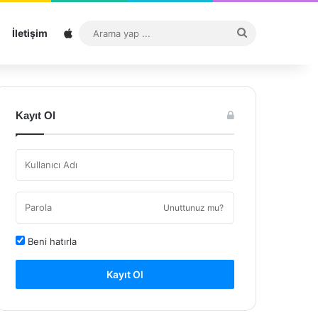
Sitemap
Arama
İletişim
yap
...
Kayıt Ol
Unuttunuz mu?
Beni hatırla
Kayıt Ol