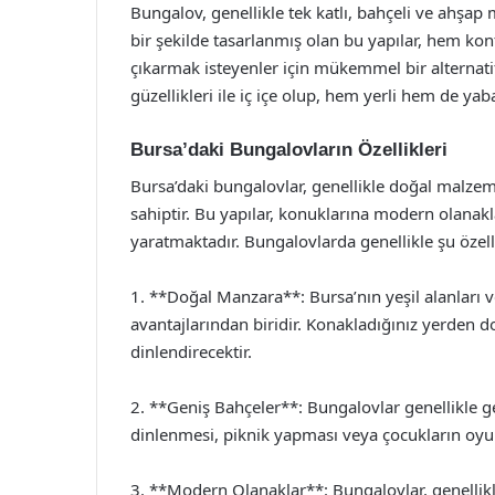
Bungalov, genellikle tek katlı, bahçeli ve ahşa
bir şekilde tasarlanmış olan bu yapılar, hem k
çıkarmak isteyenler için mükemmel bir alternatif
güzellikleri ile iç içe olup, hem yerli hem de yaba
Bursa’daki Bungalovların Özellikleri
Bursa’daki bungalovlar, genellikle doğal malzem
sahiptir. Bu yapılar, konuklarına modern olanak
yaratmaktadır. Bungalovlarda genellikle şu özel
1. **Doğal Manzara**: Bursa’nın yeşil alanları
avantajlarından biridir. Konakladığınız yerden 
dinlendirecektir.
2. **Geniş Bahçeler**: Bungalovlar genellikle ge
dinlenmesi, piknik yapması veya çocukların oyun
3. **Modern Olanaklar**: Bungalovlar, genellikle