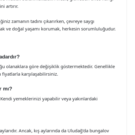
i artırır.
iniz zamanın tadını çıkarırken, çevreye saygı
mak ve doğal yaşamı korumak, herkesin sorumluluğudur.
kadardır?
u olanaklara göre değişiklik göstermektedir. Genellikle
iyatlarla karşılaşabilirsiniz.
r mı?
Kendi yemeklerinizi yapabilir veya yakınlardaki
 aylarıdır. Ancak, kış aylarında da Uludağ’da bungalov