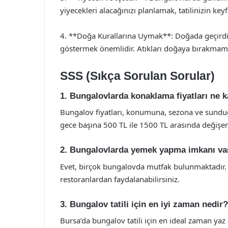
yiyecekleri alacağınızı planlamak, tatilinizin keyfin
4. **Doğa Kurallarına Uymak**: Doğada geçirdiğ
göstermek önemlidir. Atıkları doğaya bırakma
SSS (Sıkça Sorulan Sorular)
1. Bungalovlarda konaklama fiyatları ne 
Bungalov fiyatları, konumuna, sezona ve sunduğ
gece başına 500 TL ile 1500 TL arasında değişen f
2. Bungalovlarda yemek yapma imkanı va
Evet, birçok bungalovda mutfak bulunmaktadır. 
restoranlardan faydalanabilirsiniz.
3. Bungalov tatili için en iyi zaman nedir?
Bursa’da bungalov tatili için en ideal zaman yaz