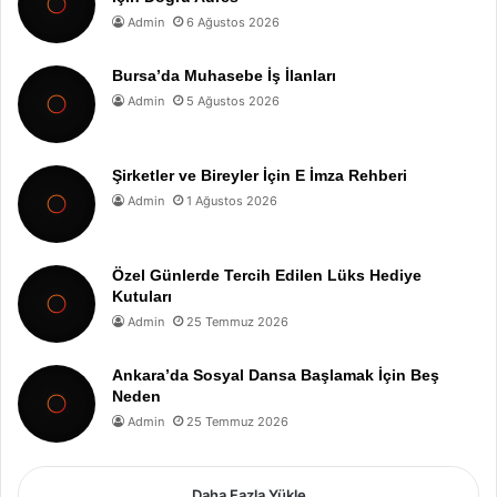
Admin
6 Ağustos 2026
Bursa’da Muhasebe İş İlanları
Admin
5 Ağustos 2026
Şirketler ve Bireyler İçin E İmza Rehberi
Admin
1 Ağustos 2026
Özel Günlerde Tercih Edilen Lüks Hediye
Kutuları
Admin
25 Temmuz 2026
Ankara’da Sosyal Dansa Başlamak İçin Beş
Neden
Admin
25 Temmuz 2026
Daha Fazla Yükle