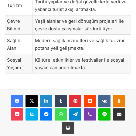
Tarihi yapılar ve doğal güzelliklerle yerli ve
Turizm
yabancı turist akışı artmakta.
Çevre
Yeşil alanlar ve geri dönüşüm projeleri ile
Bilinci
çevre dostu çalışmalar sürdürülüyor.
Sağlık
Modern sağlık hizmetleri ve sağlık turizmi
Alanı
potansiyeli gelişmekte.
Sosyal
Kültürel etkinlikler ve festivaller ile sosyal
Yaşam
yaşam canlandırılmakta.
Facebook
X
LinkedIn
Tumblr
Pinterest
Reddit
VKontakte
Odnok
Pocket
Skype
Messenger
WhatsApp
Telegram
Viber
Line
E-Posta ile payla
Yazdır